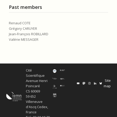
Past members
Renaud COTE
Grégory CARUYER
Jean-François ROBILLARD
Valérie MESSAGER
Cité
Scientifique
Site
Avenue Henri
map
Poincaré
CS 60069
59 652
Villeneuve
d'Ascq Cedex,
France