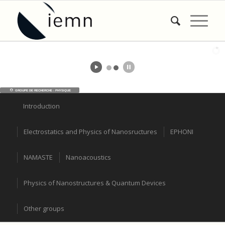
GROUPE DE RECHERCHE : PHYSIQUE
Introduction
Electrostatics and Physics of Nanosructures
EPHONI
NAMASTE
Nanoacoustics
Physics of Nanostructures & Quantum Devices
Other groups