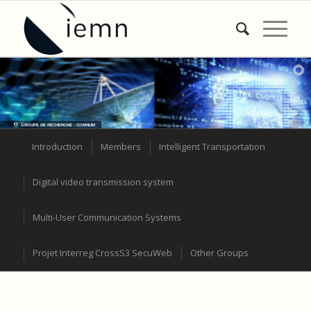
GROUPE DE RECHERCHE : COMNUM
Introduction
Members
Intelligent Transportation
Digital video transmission system
Multi-User Communication Systems
Projet Interreg CrossS3 SecuWeb
Other Groups