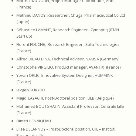
Martha BAYDOUN, Project Manager Coordinator, ALIRI
(France)
Mathieu DANOY, Researcher, Chugai Pharmaceutical Co Ltd
(Japon)
Sébastien LAMANT, Research Engineer , Zymoptiq (IEMN
Start up)
Florent FOUCHE, Research Engineer , Stilla Technologies
(France)
Alfred DIBAO DINA, Technical Advisor, NAMSA (Germany)
Christophe VIRGILIO, Product manager, AVANTIX (France)
Yovan ORLIC, Innovative System Designer, HUMMINK
(France)
Ievgen KURYLIO
Majid LAYACHI, Post-Doctoral position, ULB (Belgique)
Mohamed BOUTGHATIN, Assistant Professor, Centrale Lille
(France)
Dimitri HENNIQUAU
Elise DELANNOY – Post-Doctoral position, CIIL – Institut
Pasteur de Lille