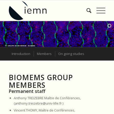
GROUPE DE RECHERCHE : BioMEMS
Introduction
Members
On going studies
BIOMEMS GROUP
MEMBERS
Permanent staff
Anthony TREIZEBRE Maître de Conférences,
(anthony.treizebre@univ-lille.fr )
Vincent THOMY, Maître de Conférences,