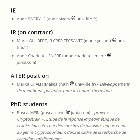
IE
Aude SIVERY, IE (aude.sivery
univ-lille.fr)
IR (on contract)
Marie GUILBERT, IR CPER TECSANTE (marie.guilbert
univ-
lille.fr)
Anne-Charlotte LENIERE (anne-charlotte.leniere
junia.com)
ATER position
Malika CHALH (Malika.chalh
univ-lille.fr) –
Développement
de membrane polymère pour le confort thermique
PhD students
Pascal MEIN (pascal.mein
junia.com) –
projet «
Cryptostrain » : Etude de la réponse impédimétrique de
cellules infectées par des souches de parasites appartenant
au genre Cryptosporidium dans le cadre de la recherche de
candidats médicaments.