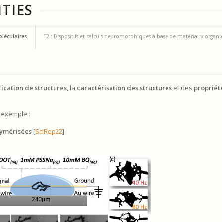
ITIES
léculaires
T2 : Dispositifs et calculs neuromorphiques à base de matériaux organ
rication de structures
, la
caractérisation des structures
et des
propriét
 exemple :
lymérisées
[
SciRep22
]