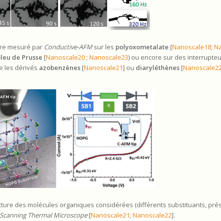
tre mesuré par
Conductive-AFM
sur les
polyoxometalate
[
Nanoscale18
;
N
bleu de Prusse
[
Nanoscale20
;
Nanoscale23
) ou encore sur des interrupte
 les dérivés
azobenzènes
[
Nanoscale21
] ou
diaryléthènes
[
Nanoscale2
ucture des molécules organiques considérées (différents substituants, pr
Scanning Thermal Microscope
[
Nanoscale21
;
Nanoscale22
].