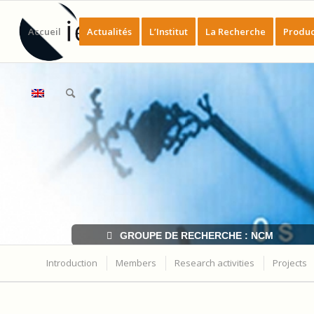
Accueil
Actualités
L’Institut
La Recherche
Produc
GROUPE DE RECHERCHE : NCM
Introduction
Members
Research activities
Projects