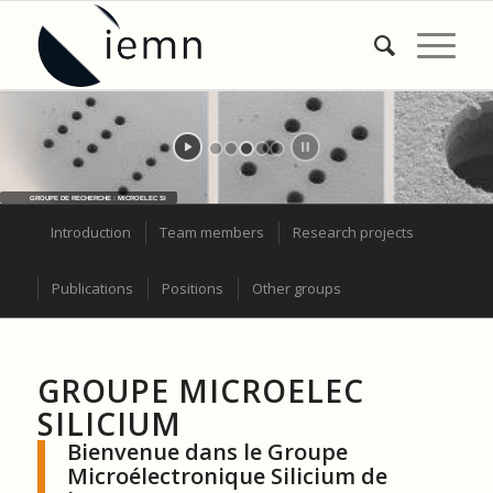
GROUPE DE RECHERCHE : MICROELEC SI
Introduction
Team members
Research projects
Publications
Positions
Other groups
GROUPE MICROELEC
SILICIUM
Bienvenue dans le Groupe
Microélectronique Silicium de