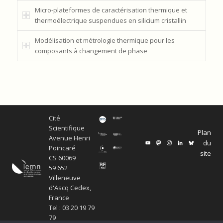
Micro-plateformes de caractérisation thermique et
thermoélectrique suspendues en silicium cristallin
Modélisation et métrologie thermique pour les
composants à changement de phase
Cité
Scientifique
Plan
Avenue Henri
du
Poincaré
site
CS 60069
59 652
Villeneuve
d'Ascq Cedex,
France
Tel : 03 20 19 79
79