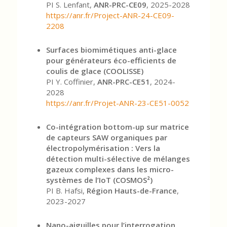
PI S. Lenfant,
ANR-PRC-CE09
, 2025-2028
https://anr.fr/Project-ANR-24-CE09-
2208
Surfaces biomimétiques anti-glace
pour générateurs éco-efficients de
coulis de glace (COOLISSE)
PI Y. Coffinier,
ANR-PRC-CE51
, 2024-
2028
https://anr.fr/Projet-ANR-23-CE51-0052
Co-intégration bottom-up sur matrice
de capteurs SAW organiques par
électropolymérisation : Vers la
détection multi-sélective de mélanges
gazeux complexes dans les micro-
systèmes de l’IoT (COSMOS²)
PI B. Hafsi,
Région Hauts-de-France
,
2023-2027
Nano-aiguilles pour l’interrogation