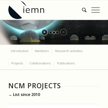
Introduction
Members
Research activities
Projects
Collaborations
Publications
NCM PROJECTS
→ List since 2010