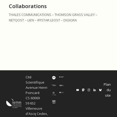
Collaborations
THALES COMMUNICATIONS – THOMSON GRASS VALLEY –
NETQOST – LIEN – IFFSTAR LEOST – DIGIGRA
Cité
Scientifique
Plan
Avenue Henri
du
Poincaré
site
CS 60069
59 652
Villeneuve
d'Ascq Cedex,