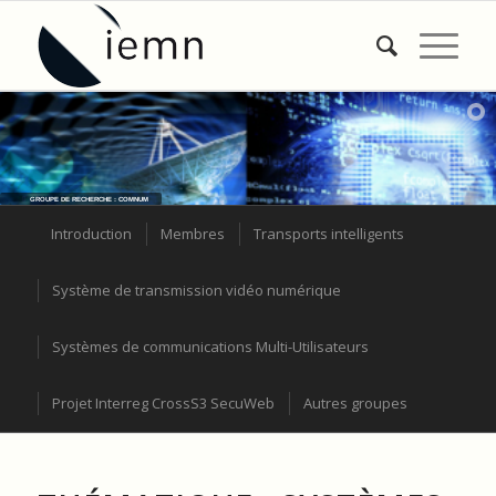
GROUPE DE RECHERCHE : COMNUM
Introduction
Membres
Transports intelligents
Système de transmission vidéo numérique
Systèmes de communications Multi-Utilisateurs
Projet Interreg CrossS3 SecuWeb
Autres groupes