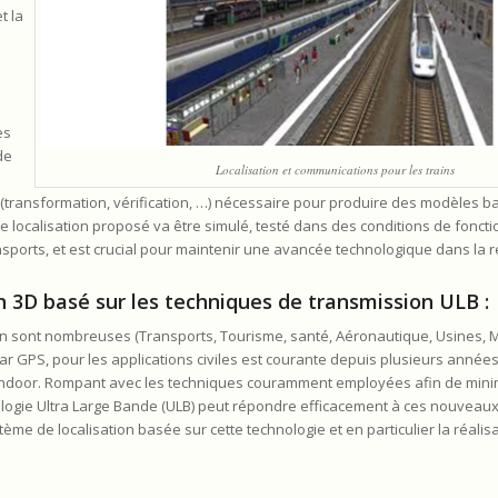
t la
s
es
de
Localisation et communications pour les trains
transformation, vérification, …) nécessaire pour produire des modèles ba
localisation proposé va être simulé, testé dans des conditions de fonct
sports, et est crucial pour maintenir une avancée technologique dans la r
n 3D basé sur les techniques de transmission ULB :
n sont nombreuses (Transports, Tourisme, santé, Aéronautique, Usines, Mine
ar GPS, pour les applications civiles est courante depuis plusieurs années
indoor. Rompant avec les techniques couramment employées afin de minim
ologie Ultra Large Bande (ULB) peut répondre efficacement à ces nouveaux 
tème de localisation basée sur cette technologie et en particulier la réali