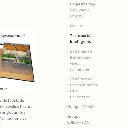
Projet Interreg
SecuWeb –
CrossS3
Membres
Transports
Intelligents
Systèmes de
transmission
vidéo
numérique
Systèmes de
Communications
Multi-
Utilisateurs
e de l’obstacle
» labellisé ITrans,
Groupe : CSAM
e englobant les
Groupe :
012 montrant les
SUBLAMBDA
.