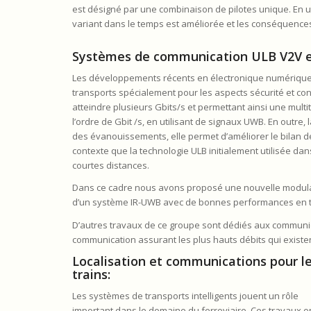
est désigné par une combinaison de pilotes unique. En util
variant dans le temps est améliorée et les conséquences 
Systèmes de communication ULB V2V et
Les développements récents en électronique numérique e
transports spécialement pour les aspects sécurité et con
atteindre plusieurs Gbits/s et permettant ainsi une multi
l’ordre de Gbit /s, en utilisant de signaux UWB. En outre
des évanouissements, elle permet d’améliorer le bilan de
contexte que la technologie ULB initialement utilisée dan
courtes distances.
Dans ce cadre nous avons proposé une nouvelle modulat
d’un système IR-UWB avec de bonnes performances en 
D’autres travaux de ce groupe sont dédiés aux communic
communication assurant les plus hauts débits qui existen
Localisation et communications pour l
trains:
Les systèmes de transports intelligents jouent un rôle
important dans le domaine du ferroviaire. Ces travaux o