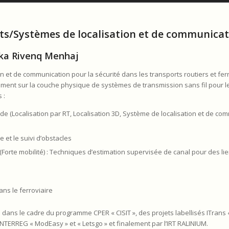
ts/Systèmes de localisation et de communicat
ika Rivenq Menhaj
 et de communication pour la sécurité dans les transports routiers et ferr
ement sur la couche physique de systèmes de transmission sans fil pour l
 :
de (Localisation par RT, Localisation 3D, Système de localisation et de co
 et le suivi d’obstacles
orte mobilité) : Techniques d’estimation supervisée de canal pour des lie
ns le ferroviaire
ans le cadre du programme CPER « CISIT », des projets labellisés ITrans «
TERREG « ModEasy » et « Letsgo » et finalement par l’IRT RALINIUM.