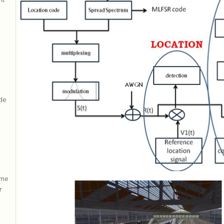
n
 de
ème
r
a