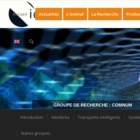
Accueil
Actualités
L’Institut
La Recherche
Produc
GROUPE DE RECHERCHE : COMNUM
Introduction
Membres
Transports intelligents
Systè
Autres groupes