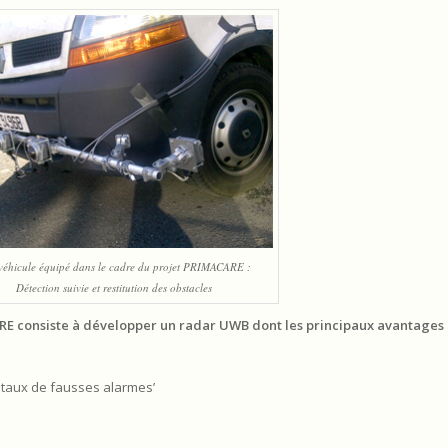
 véhicule équipé dans le cadre du projet PRIMACARE :
Détection suivie et restitution des obstacles
RE consiste à développer un radar UWB dont les principaux avantages 
u taux de fausses alarmes’