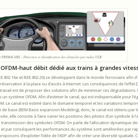
t PRIMACARE : Détection et identification des obstacles par radar ULB
OFDM-haut débit dédié aux trains à grandes vitess
EE.802.16e et IEEE.802.20) se développent dans le monde ferroviaire afin d
réservation à la place ou d’accès à Internet. Les conséquences de l’effet 
avail est de proposer des solutions afin de minimiser ces dégradations. I
s un système OFDM. Afin d’estimer le canal, qui est indispensable pour l’é
. Le canal est estimé dans le domaine temporel et les variations tempore
de base (BEM Basis expansion Modeling), donc, le canal est obtenu par le
e, elle consiste à faire varier les positions des pilotes d’un symbole à l’a
 transmission des symboles OFDM. On parle de l’allocation dynamique des 
re et par conséquent les performances du système sont améliorées par rapp
oposons d’exploiter l’idée de l’ADP afin de créer une diversité spatiale. C