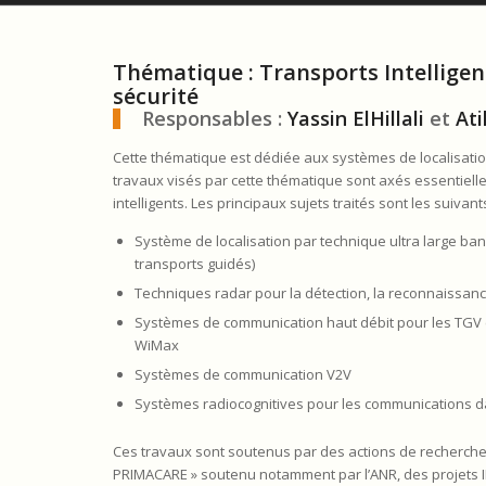
Thématique : Transports Intelligen
sécurité
Responsables :
Ya
ssin
ElH
illali
et
At
Cette thématique est dédiée aux systèmes de localisation
travaux visés par cette thématique sont axés essentiell
intelligents. Les principaux sujets traités sont les suivants
Système de localisation par technique ultra large ban
transports guidés)
Techniques radar pour la détection, la reconnaissance
Systèmes de communication haut débit pour les TGV (F
WiMax
Systèmes de communication V2V
Systèmes radiocognitives pour les communications da
Ces travaux sont soutenus par des actions de recherche d
PRIMACARE » soutenu notamment par l’ANR, des projets IN