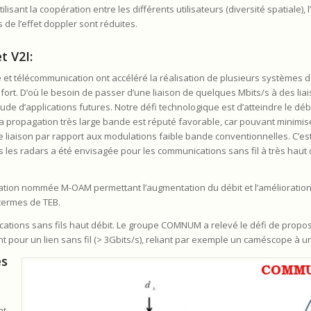
isant la coopération entre les différents utilisateurs (diversité spatiale), 
de l’effet doppler sont réduites.
 V2I:
t télécommunication ont accéléré la réalisation de plusieurs systèmes 
fort. D’où le besoin de passer d’une liaison de quelques Mbits/s à des li
tude d’applications futures. Notre défi technologique est d’atteindre le déb
, la propagation très large bande est réputé favorable, car pouvant minimis
 liaison par rapport aux modulations faible bande conventionnelles. C’est
s les radars a été envisagée pour les communications sans fil à très haut 
ion nommée M-OAM permettant l’augmentation du débit et l’amélioration
termes de TEB.
ations sans fils haut débit. Le groupe COMNUM a relevé le défi de prop
t pour un lien sans fil (> 3Gbits/s), reliant par exemple un caméscope à u
es
nt