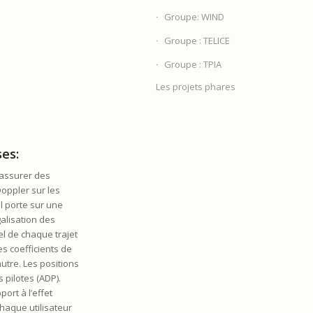
Groupe: WIND
Groupe : TELICE
Groupe : TPIA
Les projets phares
es:
’assurer des
Doppler sur les
l porte sur une
galisation des
l de chaque trajet
s coefficients de
utre. Les positions
pilotes (ADP).
ort à l’effet
haque utilisateur