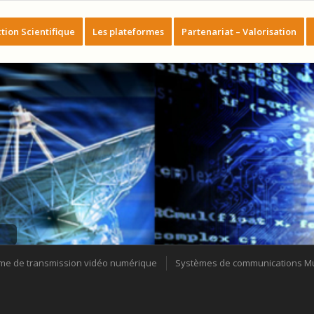
tion Scientifique
Les plateformes
Partenariat – Valorisation
me de transmission vidéo numérique
Systèmes de communications Mult