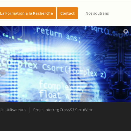
La Formation à la Recherche
Contact
Nos soutiens
i-Utilisateurs
Projet Interreg CrossS3 SecuWeb