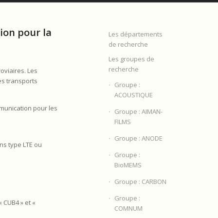
ion pour la
Les départements
de recherche
Les groupes de
recherche
oviaires. Les
es transports
Groupe :
ACOUSTIQUE
mmunication pour les
Groupe : AIMAN-
FILMS
Groupe : ANODE
ns type LTE ou
Groupe :
BioMEMS
Groupe : CARBON
Groupe :
 CUB4 » et «
COMNUM