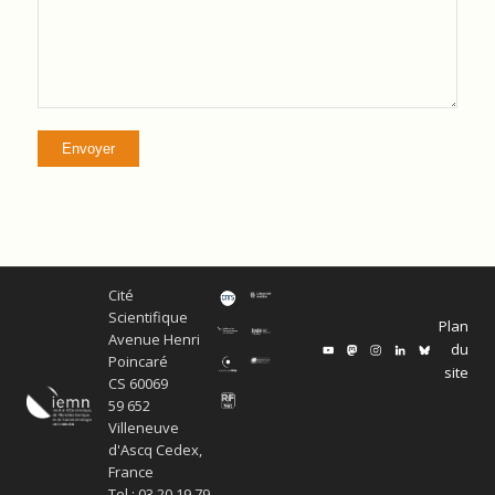
Cité
Scientifique
Plan
Avenue Henri
du
Poincaré
site
CS 60069
59 652
Villeneuve
d'Ascq Cedex,
France
Tel : 03 20 19 79