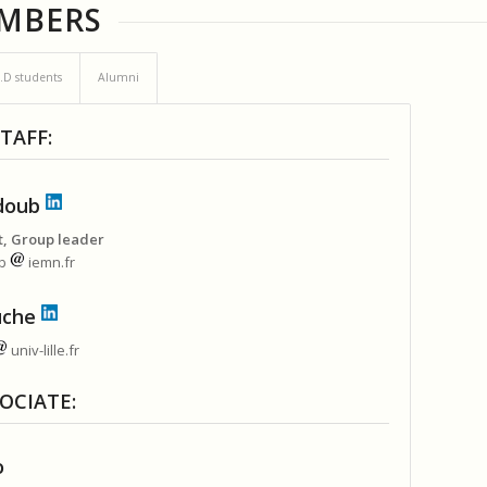
MBERS
.D students
Alumni
TAFF:
jdoub
t, Group leader
ub
iemn.fr
ouche
univ-lille.fr
OCIATE:
o