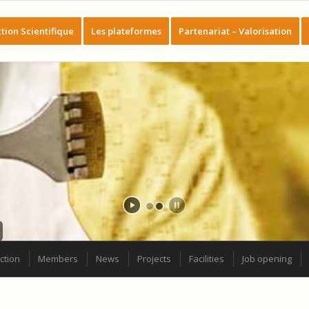
tion Scientifique
Les plateformes
Partenariat – Valorisation
ction
Members
News
Projects
Facilities
Job opening