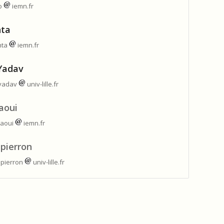
ro
iemn.fr
hta
hta
iemn.fr
Yadav
.yadav
univ-lille.fr
aoui
daoui
iemn.fr
pierron
dpierron
univ-lille.fr