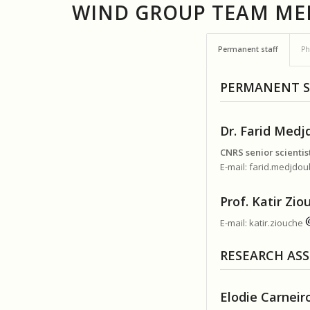
WIND GROUP TEAM ME
Permanent staff
Ph
PERMANENT S
Dr. Farid Med
CNRS senior scientis
E-mail: farid.medjdo
Prof. Katir Zi
E-mail: katir.ziouche
RESEARCH ASS
Elodie Carneir