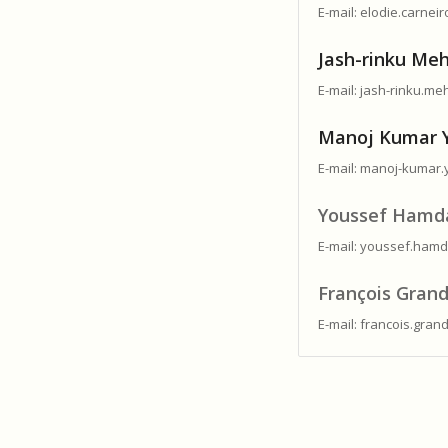
E-mail: elodie.carnei
Jash-rinku Me
E-mail: jash-rinku.me
Manoj Kumar 
E-mail: manoj-kumar
Youssef Hamd
E-mail: youssef.ham
François Grand
E-mail: francois.gran