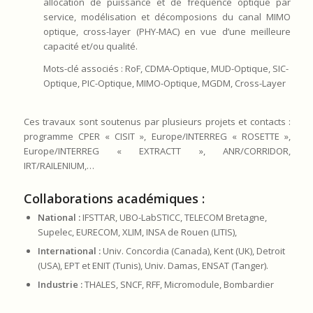
allocation de puissance et de fréquence optique par
service, modélisation et décomposions du canal MIMO
optique, cross-layer (PHY-MAC) en vue d’une meilleure
capacité et/ou qualité.
Mots-clé associés : RoF, CDMA-Optique, MUD-Optique, SIC-
Optique, PIC-Optique, MIMO-Optique, MGDM, Cross-Layer
Ces travaux sont soutenus par plusieurs projets et contacts :
programme CPER « CISIT », Europe/INTERREG « ROSETTE »,
Europe/INTERREG « EXTRACTT », ANR/CORRIDOR,
IRT/RAILENIUM,…
Collaborations académiques :
National :
IFSTTAR, UBO-LabSTICC, TELECOM Bretagne,
Supelec, EURECOM, XLIM, INSA de Rouen (LITIS),
International :
Univ. Concordia (Canada), Kent (UK), Detroit
(USA), EPT et ENIT (Tunis), Univ. Damas, ENSAT (Tanger).
Industrie :
THALES, SNCF, RFF, Micromodule, Bombardier