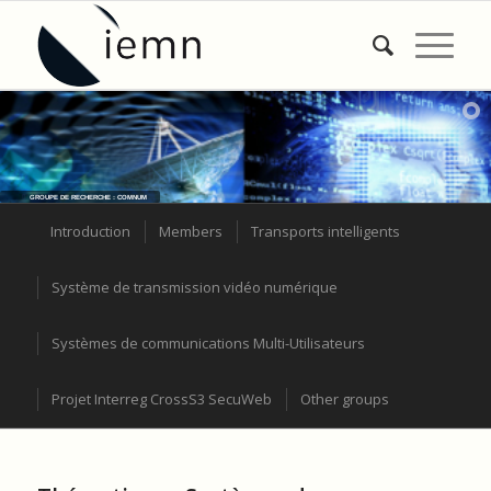
GROUPE DE RECHERCHE : COMNUM
Introduction
Members
Transports intelligents
Système de transmission vidéo numérique
Systèmes de communications Multi-Utilisateurs
Projet Interreg CrossS3 SecuWeb
Other groups