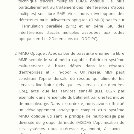
technique d’accès multiples CDMA optique (i.e. plus
particulièrement au traitement des interférences d’accès
multiples) sur fibre SMF. Ainsi, nous développons des
détecteurs multi-utilisateurs optiques (O-MUD) basés sur
l’annulation parallèle (SPIC) et en série (SIC) des
interférences d’accès multiples associées aux codes
optiques en 1 et 2 Dimensions (i.e. OOC, PC).
MIMO Optique : Avec sa bande passante énorme, la ﬁbre
MMF semble le seul média capable d’offrir un système
multi-services à hauts débits dans les réseaux
d’entreprises et « in-door ». Un réseau MMF peut
constituer l’épine dorsale du réseau qui alimente les
services ﬁxe-ﬁlaire (tels que les services de données
GbE), ainsi que les services sans-fil (IEEE 802.x par
exemple) dans l’ensemble du bâtiment par une technique
de multiplexage. Dans ce contexte, nous avons effectué
un développement analytique complet d’un système
MIMO optique utilisant le principe de multiplexage par
diversité de groupe de mode (MGDM). L’optimisation de
ces systèmes nous intéresse également, à savoir :