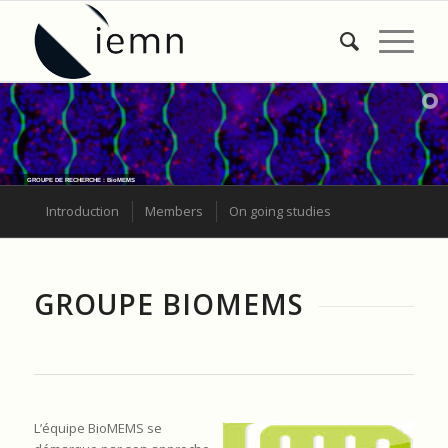
GROUPE DE RECHERCHE : BioMEMS
Introduction
Members
On going studies
GROUPE BIOMEMS
L’équipe BioMEMS se