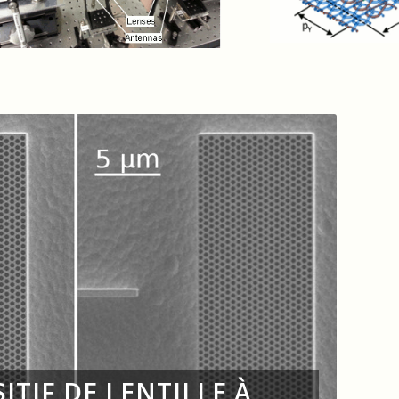
C
ITIF DE LENTILLE À
L