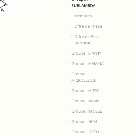
SUBLAMBDA
Membres
Offre de Thèse
Offre de Post-
Doctorat
Groupe : EPIPHY
Groupe : MAMINA
Groupe :
MICROELEC SI
Groupe : MITEC
Groupe : NAM6
Groupe: NANSEE
Groupe : NCM
ARACTÉRISATION SNOM DE
A LENTILLE PLATE Ã
Groupe : OPTO