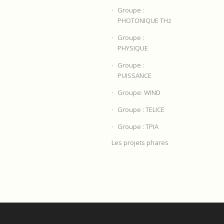
AMBDA=1.55UM
Groupe :
PHOTONIQUE THz
Groupe :
PHYSIQUE
Groupe :
PUISSANCE
Groupe: WIND
Groupe : TELICE
Groupe : TPIA
Les projets phares