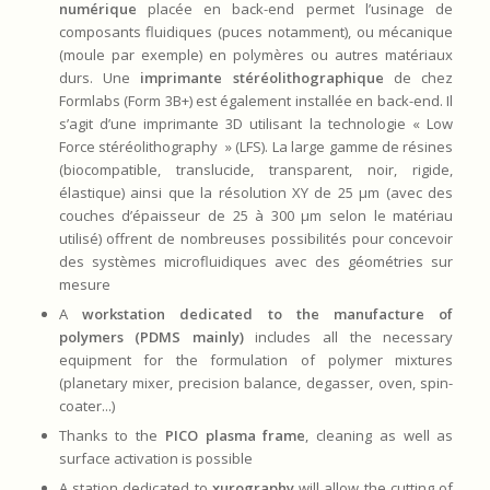
numérique
placée en back-end permet l’usinage de
composants fluidiques (puces notamment), ou mécanique
(moule par exemple) en polymères ou autres matériaux
durs. Une
imprimante stéréolithographique
de chez
Formlabs (Form 3B+) est également installée en back-end. Il
s’agit d’une imprimante 3D utilisant la technologie « Low
Force stéréolithography » (LFS). La large gamme de résines
(biocompatible, translucide, transparent, noir, rigide,
élastique) ainsi que la résolution XY de 25 µm (avec des
couches d’épaisseur de 25 à 300 µm selon le matériau
utilisé) offrent de nombreuses possibilités pour concevoir
des systèmes microfluidiques avec des géométries sur
mesure
A
workstation dedicated to the manufacture of
polymers (PDMS mainly)
includes all the necessary
equipment for the formulation of polymer mixtures
(planetary mixer, precision balance, degasser, oven, spin-
coater...)
Thanks to the
PICO plasma frame
, cleaning as well as
surface activation is possible
A station dedicated to
xurography
will allow the cutting of