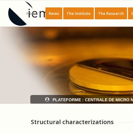
Home
News
The Institute
The Research
PLATEFORME : CENTRALE DE MICRO 
Structural characterizations