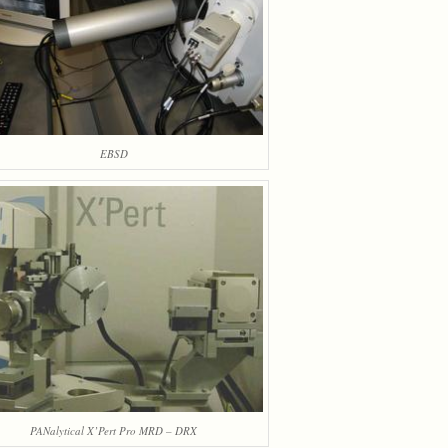
EBSD
PANalytical X’Pert Pro MRD – DRX