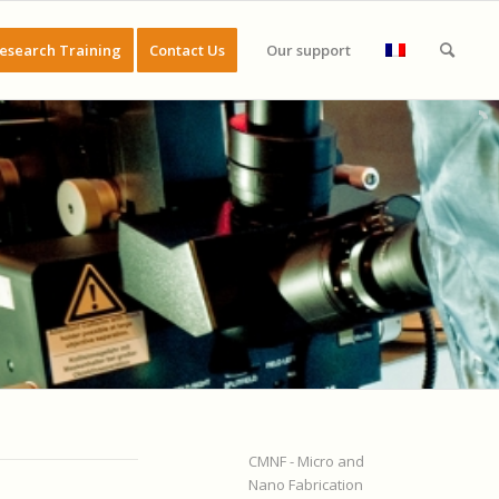
esearch Training
Contact Us
Our support
CMNF - Micro and
Nano Fabrication