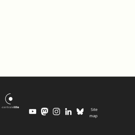
Site
map