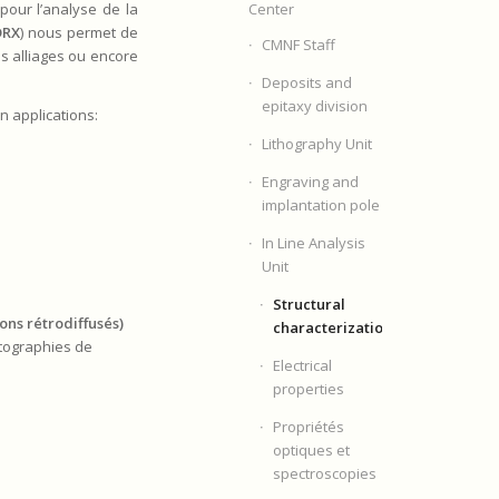
pour l’analyse de la
Center
DRX
) nous permet de
CMNF Staff
s alliages ou encore
Deposits and
epitaxy division
n applications:
Lithography Unit
Engraving and
implantation pole
In Line Analysis
Unit
Structural
ons rétrodiffusés)
characterizations
rtographies de
Electrical
properties
Propriétés
optiques et
spectroscopies