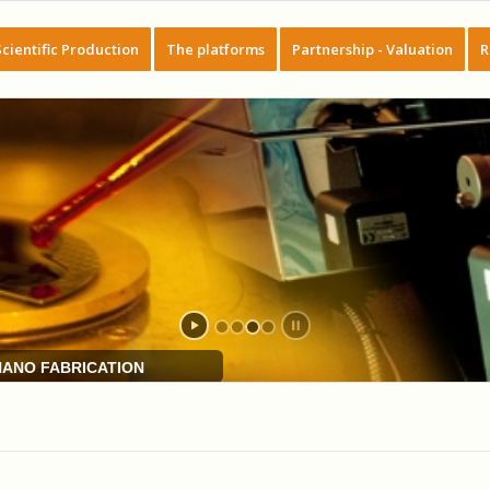
Scientific Production
The platforms
Partnership - Valuation
R
NANO FABRICATION