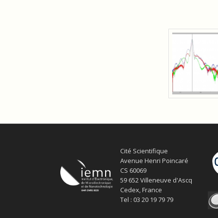
Cité Scientifique
Avenue Henri Poincaré
CS 60069
59 652 Villeneuve d'Ascq
Cedex, France
Tel : 03 20 19 79 79