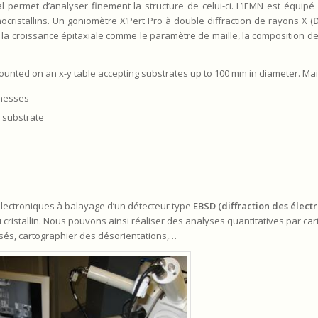
l permet d’analyser finement la structure de celui-ci. L’IEMN est équipé 
ristallins. Un goniomètre X’Pert Pro à double diffraction de rayons X (
a croissance épitaxiale comme le paramètre de maille, la composition de
ounted on an x-y table accepting substrates up to 100 mm in diameter. Mai
knesses
 substrate
lectroniques à balayage d’un détecteur type
EBSD (diffraction des électr
u cristallin. Nous pouvons ainsi réaliser des analyses quantitatives par ca
lisés, cartographier des désorientations,…