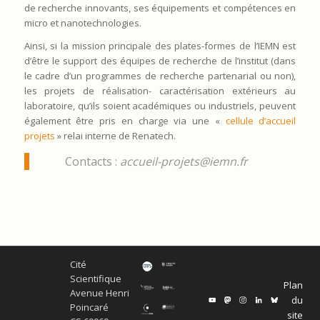
de recherche innovants, ses équipements et compétences en
micro et nanotechnologies.
Ainsi, si la mission principale des plates-formes de l’IEMN est
d’être le support des équipes de recherche de l’institut (dans
le cadre d’un programmes de recherche partenarial ou non),
les projets de réalisation- caractérisation extérieurs au
laboratoire, qu’ils soient académiques ou industriels, peuvent
également être pris en charge via une «
cellule d’accueil
projets
» relai interne de Renatech.
Contacts :
accueil-projets@iemn.fr
Cité
Scientifique
Plan
Avenue Henri
du
Poincaré
site