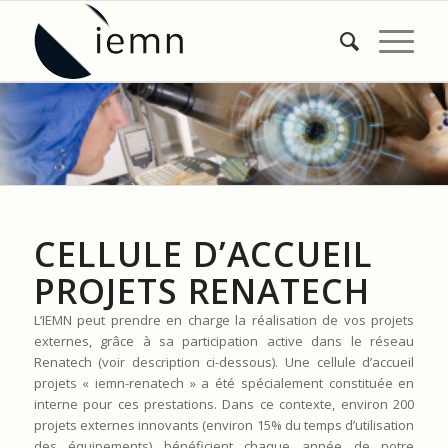
Bienvenue dans le futur
t mené p
CELLULE D’ACCUEIL
PROJETS RENATECH
L’IEMN peut prendre en charge la réalisation de vos projets
externes, grâce à sa participation active dans le réseau
Renatech (voir description ci-dessous). Une cellule d’accueil
projets « iemn-renatech » a été spécialement constituée en
interne pour ces prestations. Dans ce contexte, environ 200
projets externes innovants (environ 15% du temps d’utilisation
des équipements) bénéficient chaque année de notre