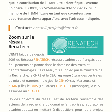
que la contribution de l’IEMN, Cité Scientifique – Avenue
Poincaré BP 60069, 59652 Villeneuve d’Ascq Cedex. Si un
membre de l’IEMN figure en tant que co-auteur, son
appartenance devra apparaître, avec l’adresse indiquée.
Contact:
accueil-projets@iemn.fr
Zoom sur le
réseau
Renatech
L’IEMN fait partie depuis
2003 du Réseau
RENATECH
,
r
éseau académique français des
équipements de pointe dans le domaine des micro et
nanotechnologies
. Ce réseau, mis sur pied par le ministère de
la Recherche, le CNRS et le CEA, regroupe 5 grandes centrales
de micro et nanotechnologies: le
C2N
(Orsay-Marcoussis),
l
‘IEMN
(Lille), le
LAAS
(Toulouse),
FEMTO-ST
(Besançon), la PTA
associée au
CEA-LETI
.
Un des objectifs du réseau est de soutenir l’ensemble des
acteurs de la recherche du domaine (entreprises, laboratoires
académiques…) en mettant à disposition, pour leurs projets