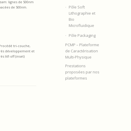
eam
: lignes de 500nm
Pôle Soft
pacées de 500nm.
Lithographie et
Bio
Microfluidique
Pôle Packaging
PCMP – Plateforme
 Procédé tri-couche,
de Caractérisation
rès développement
et
rès
litf
-off
(
inset
)
Multi-Physique
Prestations
proposées par nos
plateformes