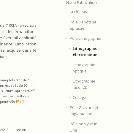
Nano Fabrication
Staff CMNF
Pôle Dépôts et
us (100kV) avec sas
épitaxie
ille des échantillons
 éventail applicatif,
Pôle Lithographie
rience. L’implication
Lithographie
ise acquise dans le
électronique
ions.
Lithographie
optique
 Nanoplots
d’or de 10-
Lithographie
nm espacés de 50nm
laser 2D
 silicium, après lift-off,
alisés par méthode
Collage
quentielle
[Ref]
Pôle Gravure et
implantation
Pôle Analyse In
Line
 UV210 utilisée en