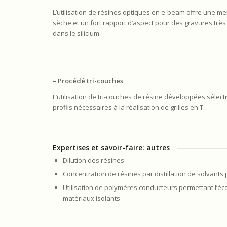
L’utilisation de résines optiques en e-beam offre une me
sèche et un fort rapport d’aspect pour des gravures trè
dans le silicium.
– Procédé tri-couches
L’utilisation de tri-couches de résine développées sélec
profils nécessaires à la réalisation de grilles en T.
Expertises et savoir-faire: autres
Dilution des résines
Concentration de résines par distillation de solvants 
Utilisation de polymères conducteurs permettant l’é
matériaux isolants