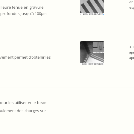
eb
illeure tenue en gravure
es
s profondes jusqu’à 100µm
3.
ap
tivement permet d’obtenir les
ap
pour les utiliser en e-beam
coulement des charges sur