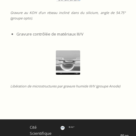
Gravure au KOH d’un réseau incliné dans du silicium, angle de 54.75°
(groupe opto).
Gravure contrôlée de matériaux III/V
Libération de microstructures par gravure humide III/V (groupe Anode)
Cité
Scientifique
Plan