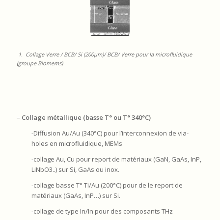
1. Collage Verre / BCB/ Si (200µm)/ BCB/ Verre pour la microfluidique
(groupe Biomems)
–
Collage métallique (basse T° ou T° 340°C)
-Diffusion Au/Au (340°C) pour l’interconnexion de via-
holes en microfluidique, MEMs
-collage Au, Cu pour report de matériaux (GaN, GaAs, InP,
LiNbO3..) sur Si, GaAs ou inox.
-collage basse T° Ti/Au (200°C) pour de le report de
matériaux (GaAs, InP…) sur Si.
-collage de type In/In pour des composants THz