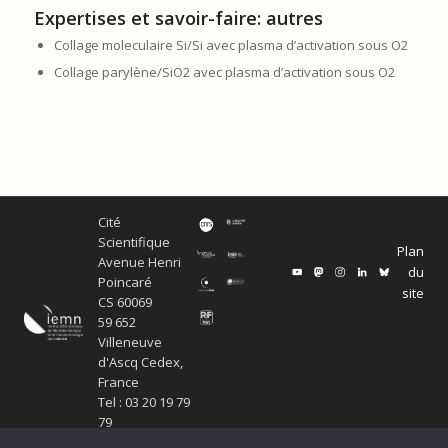
Expertises et savoir-faire: autres
Collage moleculaire Si/Si avec plasma d’activation sous O2
Collage parylène/SiO2 avec plasma d’activation sous O2
Cité
Scientifique
Plan
Avenue Henri
du
Poincaré
site
CS 60069
59 652
Villeneuve
d'Ascq Cedex,
France
Tel : 03 20 19 79
79