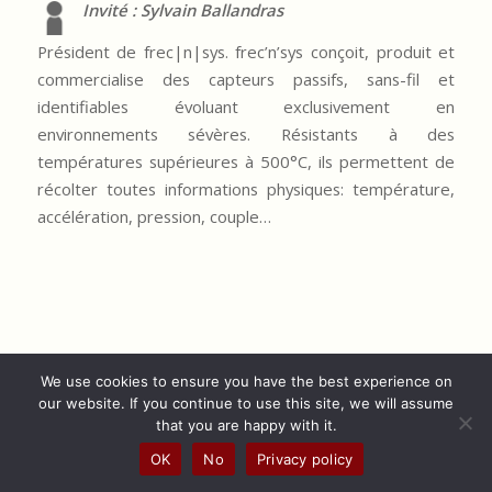
Invité : Sylvain Ballandras
Président de frec|n|sys. frec’n’sys conçoit, produit et
commercialise des capteurs passifs, sans-fil et
identifiables évoluant exclusivement en
environnements sévères. Résistants à des
températures supérieures à 500°C, ils permettent de
récolter toutes informations physiques: température,
accélération, pression, couple…
We use cookies to ensure you have the best experience on
our website. If you continue to use this site, we will assume
that you are happy with it.
OK
No
Privacy policy