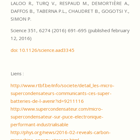
LALOO R., TURQ V., RESPAUD M., DEMORTIÈRE A.,
DAFFOS B., TABERNA P.L., CHAUDRET B., GOGOTSI Y.,
SIMON P.
Science 351, 6274 (2016) 691-695 (published february
12, 2016)
doi: 10.1126/science.aad3345
Liens :
http://www.rtbf.be/info/societe/detail_les-micro-
supercondensateurs-communicants-ces-super-
batteries-de-l-avenir?id=9211116
http://www.supercondensateur.com/micro-
supercondensateur-sur-puce-electronique-
performant-industrialisable
http://phys.org/news/2016-02-reveals-carbon-