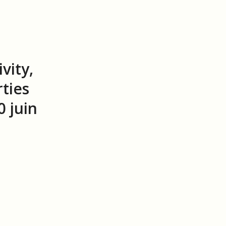
vity,
ties
 juin