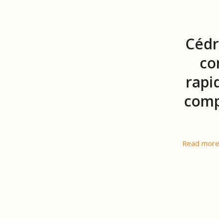
Cédr
co
rapi
comp
Read mor