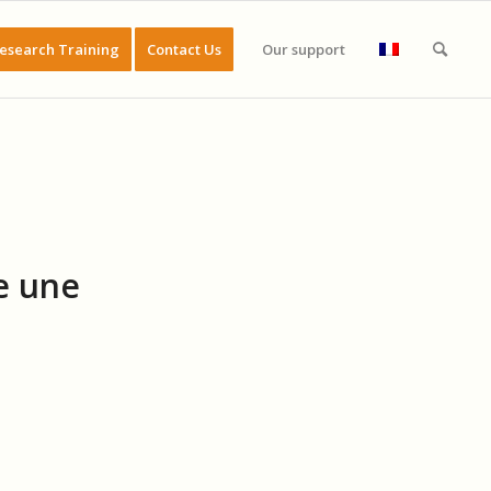
esearch Training
Contact Us
Our support
e une