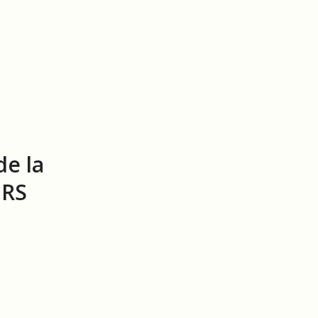
de la
NRS