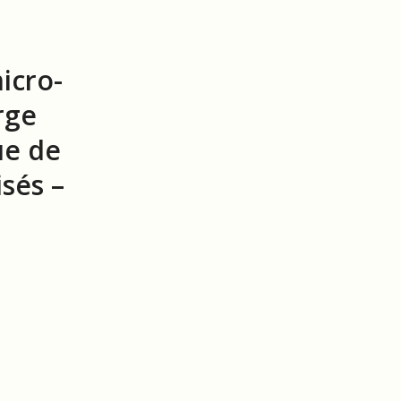
icro-
rge
ue de
sés –