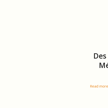
Des 
Mé
Read mor