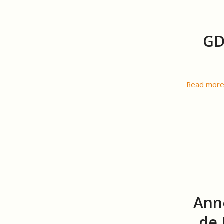
GD
Read mor
Anné
de 