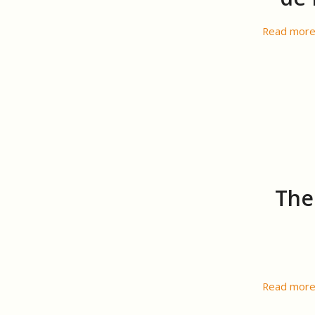
Read mor
The
Read mor