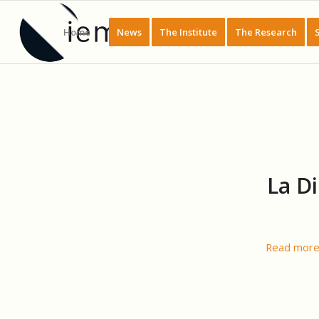
Home
News
The Institute
The Research
La D
Read mor