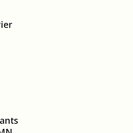
ier
nants
EMN.