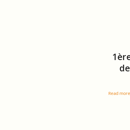
1ère
de
Read mor