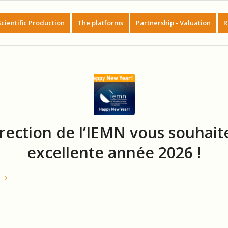
Scientific Production
The platforms
Partnership - Valuation
R
irection de l’IEMN vous souhait
excellente année 2026 !
e