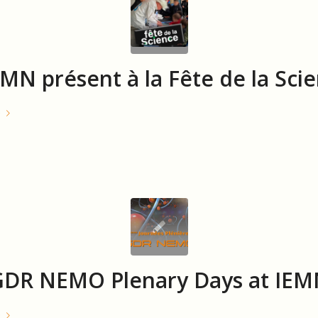
EMN présent à la Fête de la Sci
e
GDR NEMO Plenary Days at IEM
e