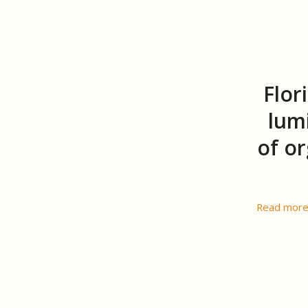
Flor
lum
of o
Read mor