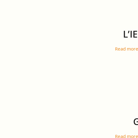
L’I
Read mor
Read mor