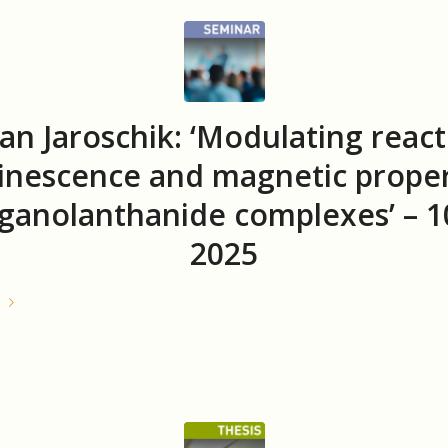
ian Jaroschik: ‘Modulating reacti
inescence and magnetic proper
rganolanthanide complexes’ – 10
2025
e