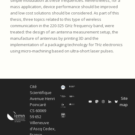
simple modulation at these frequencies. Nevertheless, for a
mass application, device performance should be improved
and low cost solutions should be considered. As part of this
thesis, three topics related to this type of wireless
communication in the 220-325 GHz frequency band, were
treated: the design of an antenna measurement setup, the
manufacture of antennas by printing 3D and the
implementation of a packaging technology for THz electronics
using micro-machining based on ultra-short laser pulses.
Cité
Scientifique
Site
Avenue Henri
map
Poincaré
CS 60069
59 652
Villeneuve
d'Ascq Cedex,
France