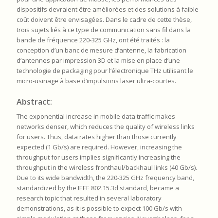
dispositifs devraient être améliorées et des solutions à faible
coût doivent être envisagées. Dans le cadre de cette thèse,
trois sujets liés à ce type de communication sans fil dans la
bande de fréquence 220-325 GHz, ont été traités : la
conception d’un banc de mesure d’antenne, la fabrication
d’antennes par impression 3D et la mise en place d’une
technologie de packaging pour l’électronique THz utilisant le
micro-usinage à base d’impulsions laser ultra-courtes.
Abstract:
The exponential increase in mobile data traffic makes
networks denser, which reduces the quality of wireless links
for users. Thus, data rates higher than those currently
expected (1 Gb/s) are required. However, increasing the
throughput for users implies significantly increasing the
throughput in the wireless fronthaul/backhaul links (40 Gb/s).
Due to its wide bandwidth, the 220-325 GHz frequency band,
standardized by the IEEE 802.15.3d standard, became a
research topic that resulted in several laboratory
demonstrations, as it is possible to expect 100 Gb/s with