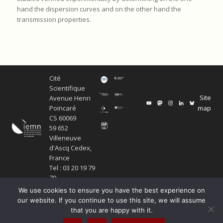
hand the dispersion curves and on the other hand the
transmission properties.
Cité
Scientifique
Site
Avenue Henri
map
Poincaré
CS 60069
59 652
Villeneuve
d'Ascq Cedex,
France
Tel : 03 20 19 79
79
We use cookies to ensure you have the best experience on
our website. If you continue to use this site, we will assume
that you are happy with it.
Copyright Service ECM et pôle SISR 2024