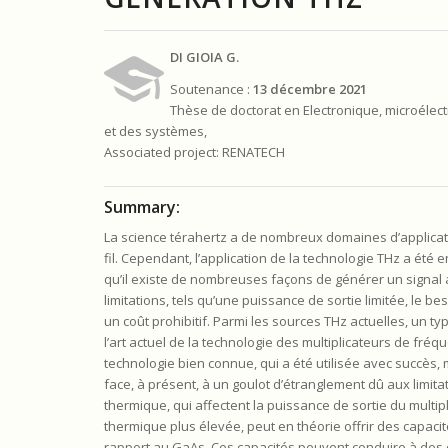
DI GIOIA G.
Soutenance :
13 décembre 2021
Thèse de doctorat en Electronique, microélect
et des systèmes,
Associated project: RENATECH
Summary:
La science térahertz a de nombreux domaines d’applicatio
fil. Cependant, l’application de la technologie THz a ét
qu’il existe de nombreuses façons de générer un signal
limitations, tels qu’une puissance de sortie limitée, le 
un coût prohibitif. Parmi les sources THz actuelles, un ty
l’art actuel de la technologie des multiplicateurs de fréq
technologie bien connue, qui a été utilisée avec succès,
face, à présent, à un goulot d’étranglement dû aux limi
thermique, qui affectent la puissance de sortie du multi
thermique plus élevée, peut en théorie offrir des capac
rapport au GaAs. Ces capacités peuvent conduire à des co