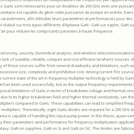
odes GaAs sont nécessaires pour un doubleur de 200 GHz avec une puissan
imilaire est capable de gérer cette puissance de pompe en entrée. Dans 
 caractérisées, afin d’étudier leurs paramètres et performances pour des 
 réalisé sur trois types différents d’épitaxie GaN : GaN sur saphir, GaN sur
’air pour réduire les composants parasites à haute fréquence.
stronomy, security, biomedical analysis, and wireless telecommunications
ack of suitable, reliable, compact and cost-effective terahertz sources. 
 of these sources suffer from several drawbacks and limitations, such as
xcessive size, complexity and prohibitive cost. Among current THz sources
e current state of the art in frequency multiplier technology is held by Ga
that has been used successfully, but as the output frequency requirement
 physical limitations of GaAs in terms of breakdown voltage and thermal cond
 due to its higher breakdown field and higher thermal conductivity, can theo
tipliers compared to GaAs. These capabilities can lead to simplified frequ
multipliers. Theoretically, eight GaAs diodes are required for a 200 GHz d
ea is capable of handling this input pump power. In this thesis, quasi-ver
dy their parameters and performance for frequency multiplication applicati
itaxy: GaN on sapphire, GaN on Si and GaN on SiC. The diodes are fabricat