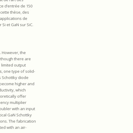
ce d’entrée de 150
cette thèse, des
applications de
 Si et GaN sur SiC.
. However, the
Although there are
 limited output
, one type of solid-
As Schottky diode
s become higher and
uctivity, which
retically offer
ency multiplier
oubler with an input
tical GaN Schottky
ons. The fabrication
ed with an air-