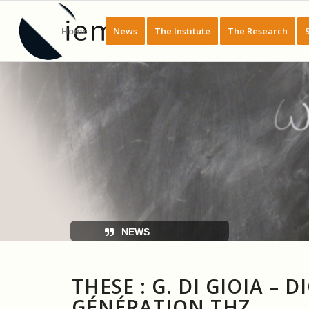
Home
News
The Institute
The Research
NEWS
THESE : G. DI GIOIA –
GÉNÉRATION THZ