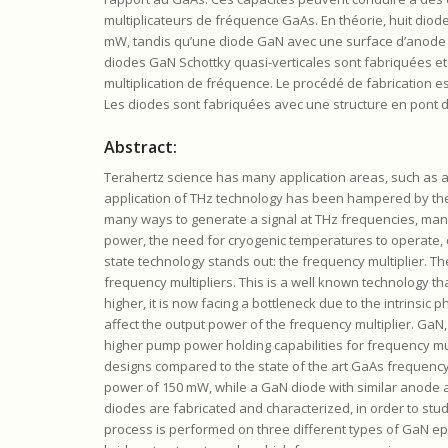
multiplicateurs de fréquence GaAs. En théorie, huit di
mW, tandis qu’une diode GaN avec une surface d’anode s
diodes GaN Schottky quasi-verticales sont fabriquées et
multiplication de fréquence. Le procédé de fabrication est
Les diodes sont fabriquées avec une structure en pont d
Abstract:
Terahertz science has many application areas, such as a
application of THz technology has been hampered by the l
many ways to generate a signal at THz frequencies, many
power, the need for cryogenic temperatures to operate, e
state technology stands out: the frequency multiplier. Th
frequency multipliers. This is a well known technology 
higher, it is now facing a bottleneck due to the intrinsic
affect the output power of the frequency multiplier. GaN,
higher pump power holding capabilities for frequency mul
designs compared to the state of the art GaAs frequency 
power of 150 mW, while a GaN diode with similar anode ar
diodes are fabricated and characterized, in order to stu
process is performed on three different types of GaN ep