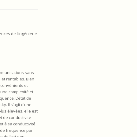
nces de l’ingénierie
communications sans
 et rentables. Bien
nconvénients et
, une complexité et
équence. L’état de
y. Il s’agit d’une
us élevées, elle est
t de conductivité
t à sa conductivité
s de fréquence par
t de l’art des