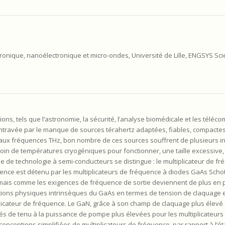
ronique, nanoélectronique et micro-ondes, Université de Lille, ENGSYS Scie
ns, tels que l’astronomie, la sécurité, l’analyse biomédicale et les télé
é entravée par le manque de sources térahertz adaptées, fiables, compactes
 aux fréquences THz, bon nombre de ces sources souffrent de plusieurs i
besoin de températures cryogéniques pour fonctionner, une taille excessive
pe de technologie à semi-conducteurs se distingue : le multiplicateur de fr
uence est détenu par les multiplicateurs de fréquence à diodes GaAs Schottk
 mais comme les exigences de fréquence de sortie deviennent de plus en pl
tations physiques intrinsèques du GaAs en termes de tension de claquage e
plicateur de fréquence. Le GaN, grâce à son champ de claquage plus élevé e
ités de tenu à la puissance de pompe plus élevées pour les multiplicateur
nceptions simplifiées de multiplicateurs de fréquence, par rapport à l’éta