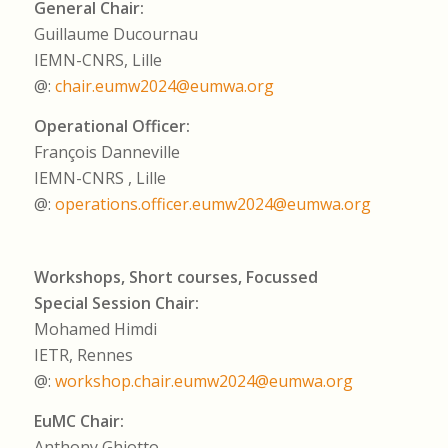
General Chair:
Guillaume Ducournau
IEMN-CNRS, Lille
@:
chair.eumw2024@eumwa.org
Operational Officer:
François Danneville
IEMN-CNRS , Lille
@:
operations.officer.eumw2024@eumwa.org
Workshops, Short courses, Focussed
Special Session Chair:
Mohamed Himdi
IETR, Rennes
@:
workshop.chair.eumw2024@eumwa.org
EuMC Chair:
Anthony Ghiotto