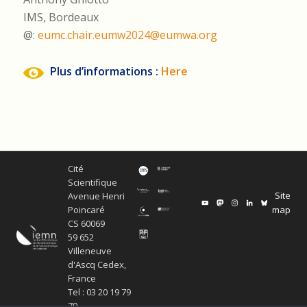
IMS, Bordeaux
@:
eumc.chair.eumw2024@eumwa.org
Plus d’informations :
Here
Cité
Scientifique
Site
Avenue Henri
map
Poincaré
CS 60069
59 652
Villeneuve
d'Ascq Cedex,
France
Tel : 03 20 19 79
79