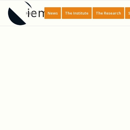
Home
News
The Institute
The Research