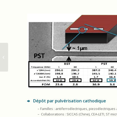
Materials_Materials_magnetiques_nanostructures_for_multiple_phy
Dépôt par pulvérisation cathodique
– Familles : antiferroélectriques, piezoélectrique
– Collaborations : SICCAS (Chine), CEA-LETI, ST mi