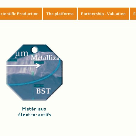
Scientific Production
The platforms
Partnership - Valuation
R