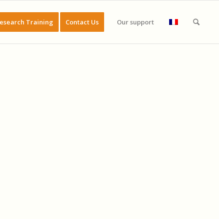
esearch Training
Contact Us
Our support