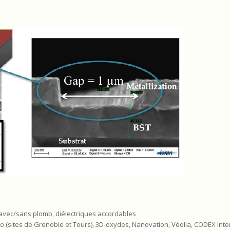
sics_coupling
s avec/sans plomb, diélectriques accordables
cro (sites de Grenoble et Tours), 3D-oxydes, Nanovation, Véolia, CODEX Inte