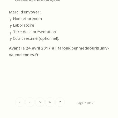
Merci d’envoyer :
┌ Nom et prénom
┌ Laboratoire
┌ Titre de la présentation.
┌ Court resumé (optionnel).
Avant le 24 avril 2017 à :
far
ouk.benmeddour@univ-
valenciennes.fr
«
‹
5
6
7
Page 7 sur 7