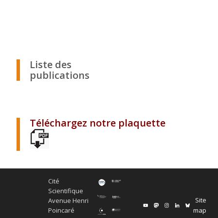
.
.
.
.
Liste des
publications
.
.
Téléchargez notre plaquette
Cité
Scientifique
Site
Avenue Henri
map
Poincaré