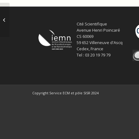
Séminaire : Dr. Peter D.
D. Schwindt –
Cité Scientifique
17/03/2026 – ‘Recent...
Avenue Henri Poincaré
CS 60069
59 652 Villeneuve d'Ascq
Cedex, France
Tel : 03 20 19 79 79
Copyright Service ECM et pôle SISR 2024