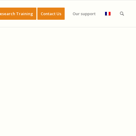
esearch Training
Contact Us
Our support