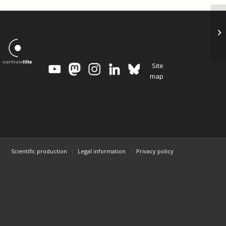
Ve
in
Site
map
Scientific production
Legal information
Privacy policy