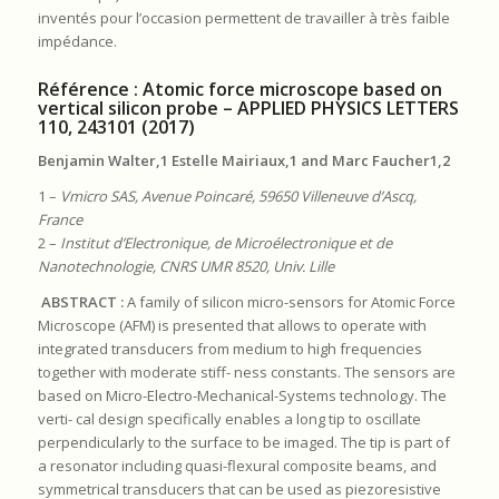
inventés pour l’occasion permettent de travailler à très faible
impédance.
Référence : Atomic force microscope based on
vertical silicon probe – APPLIED PHYSICS LETTERS
110, 243101 (2017)
Benjamin Walter,1 Estelle Mairiaux,1 and Marc Faucher1,2
1 –
Vmicro SAS, Avenue Poincaré
, 59650 Villeneuve d’Ascq,
France
2 –
Institut d’Electronique, de Microé
lectronique et de
Nanotechnologie, CNRS UMR 8520, Univ.
Lille
ABSTRACT :
A family of silicon micro-sensors for Atomic Force
Microscope (AFM) is presented that allows to operate with
integrated transducers from medium to high frequencies
together with moderate stiff- ness constants. The sensors are
based on Micro-Electro-Mechanical-Systems technology. The
verti- cal design specifically enables a long tip to oscillate
perpendicularly to the surface to be imaged. The tip is part of
a resonator including quasi-flexural composite beams, and
symmetrical transducers that can be used as piezoresistive