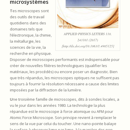
microsystèmes
T
es microscopes sont
des outils de travail
quotidiens dans des
domaines tels que
APPLIED PHYSICS LETTERS 110,
l’électronique, la chimie,
243101 (2017)
la métallurgie, les
[http://dx.doi.org/10.1063/1.4985125]
sciences de la vie, la
recherche en physique.
Disposer de microscopes performants est indispensable pour
créer de nouvelles filières technologiques (qualifier les
matériaux, les procédés) ou encore poser un diagnostic. Bien
que très répandus, les microscopes optiques ne suffisent pas
toujours à fournir la résolution nécessaire a cause des limites
imposées par la diffraction de la lumière.
U
ne troisième famille de microscopes, dits à sondes locales, a
vu le jour dans les années 1980. La technologie la plus
répandue est le microscope à force atomique ou AFM pour
Atomic Force Microscope. Son principe revient à remplacer le
sens de la vue par celui du toucher. Une nano-pointe balaye
la surface à observer ligne par ligne, à la manière des non-