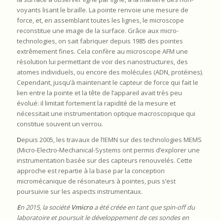
voyants lisant le braille. La pointe renvoie une mesure de
force, et, en assemblant toutes les lignes, le microscope
reconstitue une image de la surface. Grâce aux micro-
technologies, on sait fabriquer depuis 1985 des pointes
extrêmement fines. Cela confère au microscope AFM une
résolution lui permettant de voir des nanostructures, des
atomes individuels, ou encore des molécules (ADN, protéines).
Cependant, jusqu’à maintenant le capteur de force qui fait le
lien entre la pointe et la tête de l’appareil avait très peu
évolué: il limitait fortement la rapidité de la mesure et
nécessitait une instrumentation optique macroscopique qui
constitue souvent un verrou.
D
epuis 2005, les travaux de l’IEMN sur des technologies MEMS
(Micro-Electro-Mechanical-Systems ont permis d’explorer une
instrumentation basée sur des capteurs renouvelés. Cette
approche est repartie à la base par la conception
micromécanique de résonateurs à pointes, puis s’est
poursuivie sur les aspects instrumentaux.
E
n 2015, la société
Vmicro
a été créée en tant que spin-off du
laboratoire et poursuit le développement de ces sondes en