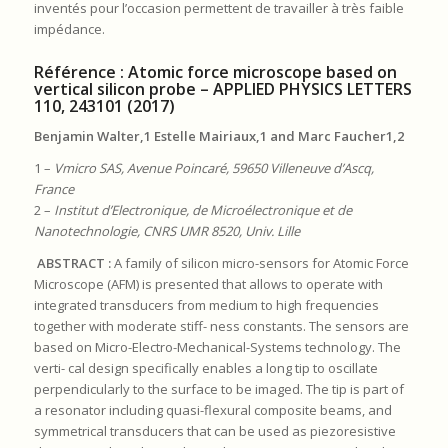
inventés pour l’occasion permettent de travailler à très faible
impédance.
Référence : Atomic force microscope based on
vertical silicon probe – APPLIED PHYSICS LETTERS
110, 243101 (2017)
Benjamin Walter,1 Estelle Mairiaux,1 and Marc Faucher1,2
1 –
Vmicro SAS, Avenue Poincaré
, 59650 Villeneuve d’Ascq,
France
2 –
Institut d’Electronique, de Microé
lectronique et de
Nanotechnologie, CNRS UMR 8520, Univ.
Lille
ABSTRACT :
A family of silicon micro-sensors for Atomic Force
Microscope (AFM) is presented that allows to operate with
integrated transducers from medium to high frequencies
together with moderate stiff- ness constants. The sensors are
based on Micro-Electro-Mechanical-Systems technology. The
verti- cal design specifically enables a long tip to oscillate
perpendicularly to the surface to be imaged. The tip is part of
a resonator including quasi-flexural composite beams, and
symmetrical transducers that can be used as piezoresistive