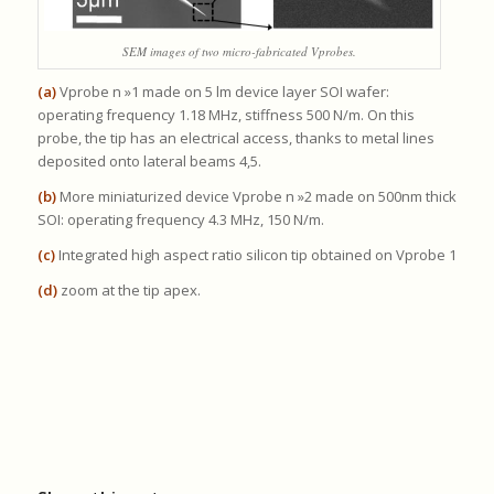
SEM images of two micro-fabricated Vprobes.
(a)
Vprobe n »1 made on 5 lm device layer SOI wafer:
operating frequency 1.18 MHz, stiffness 500 N/m. On this
probe, the tip has an electrical access, thanks to metal lines
deposited onto lateral beams 4,5.
(b)
More miniaturized device Vprobe n »2 made on 500nm thick
SOI: operating frequency 4.3 MHz, 150 N/m.
(c)
Integrated high aspect ratio silicon tip obtained on Vprobe 1
(d)
zoom at the tip apex.