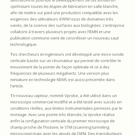
laboratoire et poursuit le développement de ces sondes en
optimisant toutes les étapes de fabrication
en salle blanche,
afin de mettre sur pied une production compatible avec les
exigences des utilisateurs d’AFM issus de domaines très
variés, de la science des surfaces aux biologistes. L’entreprise
collabore à travers plusieurs projets avec l’IEMN et une
publication commune vient de concrétiser un nouveau saut
technologique.
T
es chercheurs et ingénieurs ont développé une micro-sonde
verticale basée sur un résonateur qui permet de contrôler le
mouvement de la pointe de façon optimale et ce à des
fréquences de plusieurs mégahertz. Une version plus
miniature en technologie NEMS est aussi présentée dans
l’article.
T
e nouveau capteur, nommé Vprobe, a été utilisé dans un
microscope commercial modifié et a été testé avec succès en
conditions réelles, aux limites instrumentales permises par le
montage. Avec une pointe très élancée, la Vprobe réalise
enfin la configuration verticale du premier microscope de
champ proche de l’histoire, le STM (scanning tunneling
microscope) mais avec les atouts de l’AFM. Des transducteurs