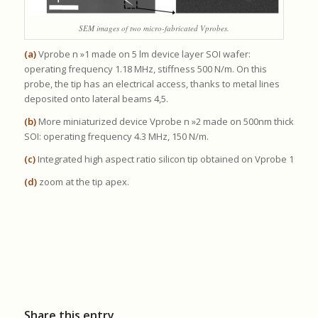
SEM images of two micro-fabricated Vprobes.
(a)
Vprobe n »1 made on 5 lm device layer SOI wafer:
operating frequency 1.18 MHz, stiffness 500 N/m. On this
probe, the tip has an electrical access, thanks to metal lines
deposited onto lateral beams 4,5.
(b)
More miniaturized device Vprobe n »2 made on 500nm thick
SOI: operating frequency 4.3 MHz, 150 N/m.
(c)
Integrated high aspect ratio silicon tip obtained on Vprobe 1
(d)
zoom at the tip apex.
Share this entry