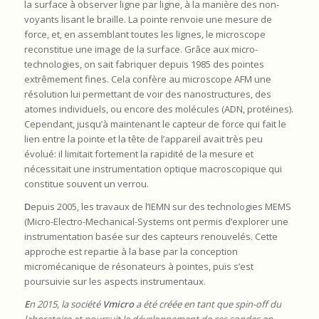
la surface à observer ligne par ligne, à la manière des non-
voyants lisant le braille. La pointe renvoie une mesure de
force, et, en assemblant toutes les lignes, le microscope
reconstitue une image de la surface. Grâce aux micro-
technologies, on sait fabriquer depuis 1985 des pointes
extrêmement fines. Cela confère au microscope AFM une
résolution lui permettant de voir des nanostructures, des
atomes individuels, ou encore des molécules (ADN, protéines).
Cependant, jusqu’à maintenant le capteur de force qui fait le
lien entre la pointe et la tête de l’appareil avait très peu
évolué: il limitait fortement la rapidité de la mesure et
nécessitait une instrumentation optique macroscopique qui
constitue souvent un verrou.
D
epuis 2005, les travaux de l’IEMN sur des technologies MEMS
(Micro-Electro-Mechanical-Systems ont permis d’explorer une
instrumentation basée sur des capteurs renouvelés. Cette
approche est repartie à la base par la conception
micromécanique de résonateurs à pointes, puis s’est
poursuivie sur les aspects instrumentaux.
E
n 2015, la société
Vmicro
a été créée en tant que spin-off du