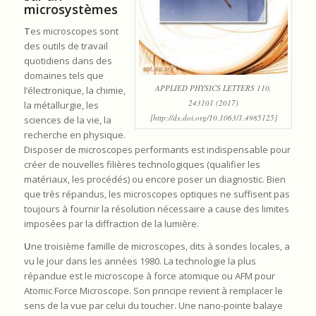
microsystèmes
T
es microscopes sont
des outils de travail
quotidiens dans des
domaines tels que
APPLIED PHYSICS LETTERS 110,
l’électronique, la chimie,
243101 (2017)
la métallurgie, les
[http://dx.doi.org/10.1063/1.4985125]
sciences de la vie, la
recherche en physique.
Disposer de microscopes performants est indispensable pour
créer de nouvelles filières technologiques (qualifier les
matériaux, les procédés) ou encore poser un diagnostic. Bien
que très répandus, les microscopes optiques ne suffisent pas
toujours à fournir la résolution nécessaire a cause des limites
imposées par la diffraction de la lumière.
U
ne troisième famille de microscopes, dits à sondes locales, a
vu le jour dans les années 1980. La technologie la plus
répandue est le microscope à force atomique ou AFM pour
Atomic Force Microscope. Son principe revient à remplacer le
sens de la vue par celui du toucher. Une nano-pointe balaye