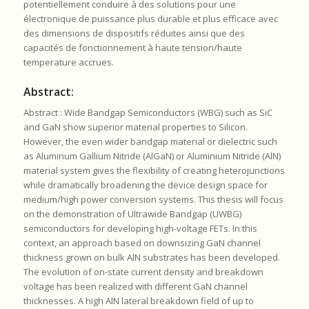
potentiellement conduire à des solutions pour une
électronique de puissance plus durable et plus efficace avec
des dimensions de dispositifs réduites ainsi que des
capacités de fonctionnement à haute tension/haute
temperature accrues.
Abstract:
Abstract : Wide Bandgap Semiconductors (WBG) such as SiC
and GaN show superior material properties to Silicon.
However, the even wider bandgap material or dielectric such
as Aluminum Gallium Nitride (AlGaN) or Aluminium Nitride (AlN)
material system gives the flexibility of creating heterojunctions
while dramatically broadening the device design space for
medium/high power conversion systems. This thesis will focus
on the demonstration of Ultrawide Bandgap (UWBG)
semiconductors for developing high-voltage FETs. In this
context, an approach based on downsizing GaN channel
thickness grown on bulk AlN substrates has been developed.
The evolution of on-state current density and breakdown
voltage has been realized with different GaN channel
thicknesses. A high AlN lateral breakdown field of up to