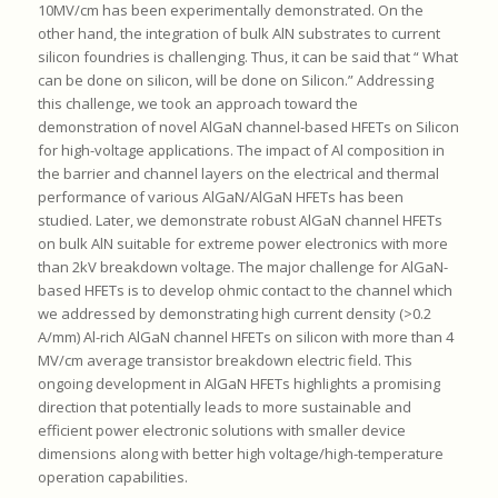
10MV/cm has been experimentally demonstrated. On the
other hand, the integration of bulk AlN substrates to current
silicon foundries is challenging. Thus, it can be said that “ What
can be done on silicon, will be done on Silicon.” Addressing
this challenge, we took an approach toward the
demonstration of novel AlGaN channel-based HFETs on Silicon
for high-voltage applications. The impact of Al composition in
the barrier and channel layers on the electrical and thermal
performance of various AlGaN/AlGaN HFETs has been
studied. Later, we demonstrate robust AlGaN channel HFETs
on bulk AlN suitable for extreme power electronics with more
than 2kV breakdown voltage. The major challenge for AlGaN-
based HFETs is to develop ohmic contact to the channel which
we addressed by demonstrating high current density (>0.2
A/mm) Al-rich AlGaN channel HFETs on silicon with more than 4
MV/cm average transistor breakdown electric field. This
ongoing development in AlGaN HFETs highlights a promising
direction that potentially leads to more sustainable and
efficient power electronic solutions with smaller device
dimensions along with better high voltage/high-temperature
operation capabilities.