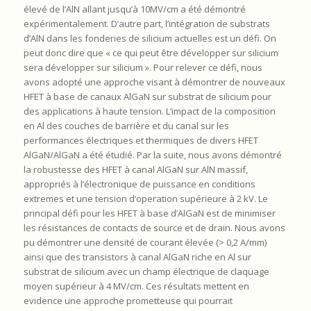
élevé de l’AlN allant jusqu’à 10MV/cm a été démontré
expérimentalement. D’autre part, l’intégration de substrats
d’AlN dans les fonderies de silicium actuelles est un défi. On
peut donc dire que « ce qui peut être développer sur silicium
sera développer sur silicium ». Pour relever ce défi, nous
avons adopté une approche visant à démontrer de nouveaux
HFET à base de canaux AlGaN sur substrat de silicium pour
des applications à haute tension. L’impact de la composition
en Al des couches de barrière et du canal sur les
performances électriques et thermiques de divers HFET
AlGaN/AlGaN a été étudié. Par la suite, nous avons démontré
la robustesse des HFET à canal AlGaN sur AlN massif,
appropriés à l’électronique de puissance en conditions
extremes et une tension d’operation supérieure à 2 kV. Le
principal défi pour les HFET à base d’AlGaN est de minimiser
les résistances de contacts de source et de drain. Nous avons
pu démontrer une densité de courant élevée (> 0,2 A/mm)
ainsi que des transistors à canal AlGaN riche en Al sur
substrat de silicium avec un champ électrique de claquage
moyen supérieur à 4 MV/cm. Ces résultats mettent en
evidence une approche prometteuse qui pourrait