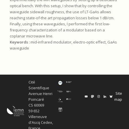
optical bench. With this setup, I show that by controlling the
waveguide sidewall roughness, the use of LT-GaAs allows
reaching state-of-the art propagation losses below 1 dB/cm.
Finally, using these waveguides, I performed the first low-
frequency characterization of a modulator based on a
coplanar microwave line.
Keywords :
mid-infrared modulator, electro-optic effect, GaAs
waveguide
Cité
Scientifique
Site
Avenue Henri
map
Poincaré
CS 60069
59 652
Villeneuve
d'Ascq Cedex,
France