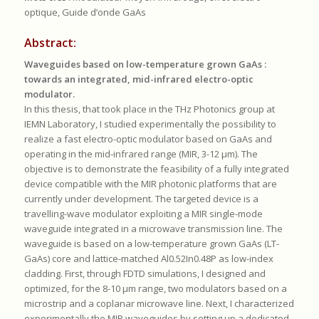
optique, Guide d’onde GaAs
Abstract:
Waveguides based on low-temperature grown GaAs :
towards an integrated, mid-infrared electro-optic
modulator.
In this thesis, that took place in the THz Photonics group at
IEMN Laboratory, I studied experimentally the possibility to
realize a fast electro-optic modulator based on GaAs and
operating in the mid-infrared range (MIR, 3-12 µm). The
objective is to demonstrate the feasibility of a fully integrated
device compatible with the MIR photonic platforms that are
currently under development. The targeted device is a
travelling-wave modulator exploiting a MIR single-mode
waveguide integrated in a microwave transmission line. The
waveguide is based on a low-temperature grown GaAs (LT-
GaAs) core and lattice-matched Al0.52In0.48P as low-index
cladding. First, through FDTD simulations, I designed and
optimized, for the 8-10 µm range, two modulators based on a
microstrip and a coplanar microwave line. Next, I characterized
experimentally the MIR waveguides by setting up a dedicated