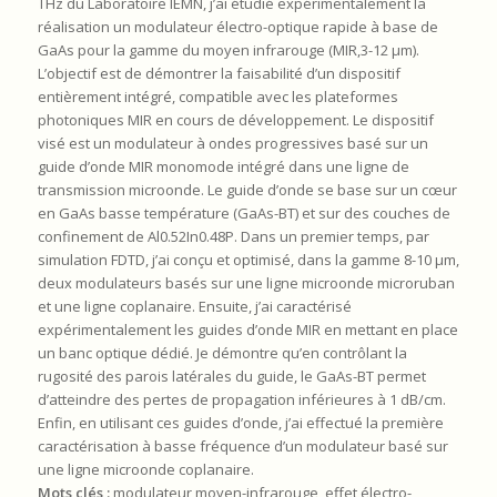
THz du Laboratoire IEMN, j’ai étudié expérimentalement la
réalisation un modulateur électro-optique rapide à base de
GaAs pour la gamme du moyen infrarouge (MIR,3-12 μm).
L’objectif est de démontrer la faisabilité d’un dispositif
entièrement intégré, compatible avec les plateformes
photoniques MIR en cours de développement. Le dispositif
visé est un modulateur à ondes progressives basé sur un
guide d’onde MIR monomode intégré dans une ligne de
transmission microonde. Le guide d’onde se base sur un cœur
en GaAs basse température (GaAs-BT) et sur des couches de
confinement de Al0.52In0.48P. Dans un premier temps, par
simulation FDTD, j’ai conçu et optimisé, dans la gamme 8-10 µm,
deux modulateurs basés sur une ligne microonde microruban
et une ligne coplanaire. Ensuite, j’ai caractérisé
expérimentalement les guides d’onde MIR en mettant en place
un banc optique dédié. Je démontre qu’en contrôlant la
rugosité des parois latérales du guide, le GaAs-BT permet
d’atteindre des pertes de propagation inférieures à 1 dB/cm.
Enfin, en utilisant ces guides d’onde, j’ai effectué la première
caractérisation à basse fréquence d’un modulateur basé sur
une ligne microonde coplanaire.
Mots clés :
modulateur moyen-infrarouge, effet électro-