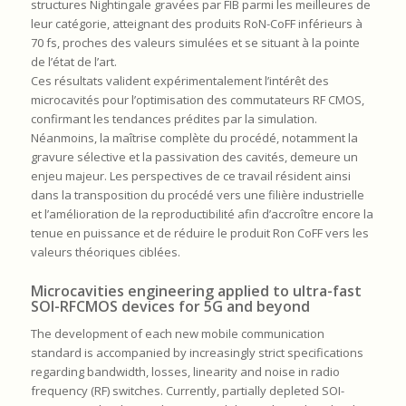
structures Nightingale gravées par FIB parmi les meilleures de
leur catégorie, atteignant des produits RoN-CoFF inférieurs à
70 fs, proches des valeurs simulées et se situant à la pointe
de l’état de l’art.
Ces résultats valident expérimentalement l’intérêt des
microcavités pour l’optimisation des commutateurs RF CMOS,
confirmant les tendances prédites par la simulation.
Néanmoins, la maîtrise complète du procédé, notamment la
gravure sélective et la passivation des cavités, demeure un
enjeu majeur. Les perspectives de ce travail résident ainsi
dans la transposition du procédé vers une filière industrielle
et l’amélioration de la reproductibilité afin d’accroître encore la
tenue en puissance et de réduire le produit Ron CoFF vers les
valeurs théoriques ciblées.
Microcavities engineering applied to ultra-fast
SOI-RFCMOS devices for 5G and beyond
The development of each new mobile communication
standard is accompanied by increasingly strict specifications
regarding bandwidth, losses, linearity and noise in radio
frequency (RF) switches. Currently, partially depleted SOI-