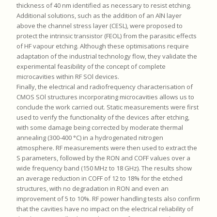
thickness of 40 nm identified as necessary to resist etching.
Additional solutions, such as the addition of an AlN layer
above the channel stress layer (CESL), were proposed to
protect the intrinsic transistor (FEOL) from the parasitic effects
of HF vapour etching. Although these optimisations require
adaptation of the industrial technology flow, they validate the
experimental feasibility of the concept of complete
microcavities within RF SOl devices.
Finally, the electrical and radiofrequency characterisation of
CMOS SOl structures incorporating microcavities allows us to
conclude the work carried out. Static measurements were first
used to verify the functionality of the devices after etching,
with some damage being corrected by moderate thermal
annealing (300-400 °C) in a hydrogenated nitrogen
atmosphere. RF measurements were then used to extract the
S parameters, followed by the RON and COFF values over a
wide frequency band (150 MHz to 18 GHz). The results show
an average reduction in COFF of 12 to 18% for the etched
structures, with no degradation in RON and even an
improvement of 5 to 10%. RF power handling tests also confirm
that the cavities have no impact on the electrical reliability of