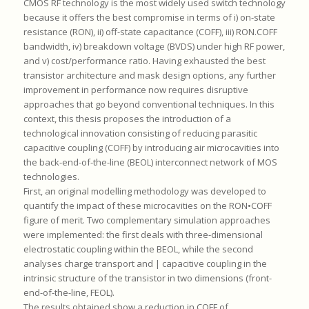
CMOS RF technology is the most widely used switch technology
because it offers the best compromise in terms of i) on-state
resistance (RON), ii) off-state capacitance (COFF), iii) RON.COFF
bandwidth, iv) breakdown voltage (BVDS) under high RF power,
and v) cost/performance ratio. Having exhausted the best
transistor architecture and mask design options, any further
improvement in performance now requires disruptive
approaches that go beyond conventional techniques. In this
context, this thesis proposes the introduction of a
technological innovation consisting of reducing parasitic
capacitive coupling (COFF) by introducing air microcavities into
the back-end-of-the-line (BEOL) interconnect network of MOS
technologies.
First, an original modelling methodology was developed to
quantify the impact of these microcavities on the RON•COFF
figure of merit. Two complementary simulation approaches
were implemented: the first deals with three-dimensional
electrostatic coupling within the BEOL, while the second
analyses charge transport and | capacitive coupling in the
intrinsic structure of the transistor in two dimensions (front-
end-of-the-line, FEOL).
The results obtained show a reduction in COFF of