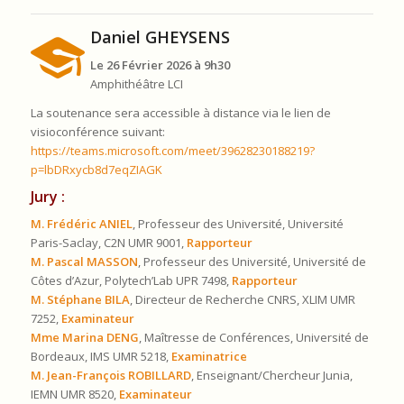
Daniel GHEYSENS
Le 26 Février 2026 à 9h30
Amphithéâtre LCI
La soutenance sera accessible à distance via le lien de
visioconférence suivant:
https://teams.microsoft.com/meet/39628230188219?
p=lbDRxycb8d7eqZIAGK
Jury :
M. Frédéric ANIEL
, Professeur des Université, Université
Paris-Saclay, C2N UMR 9001,
Rapporteur
M. Pascal MASSON
, Professeur des Université, Université de
Côtes d’Azur, Polytech’Lab UPR 7498,
Rapporteur
M. Stéphane BILA
, Directeur de Recherche CNRS, XLIM UMR
7252,
Examinateur
Mme Marina DENG
, Maîtresse de Conférences, Université de
Bordeaux, IMS UMR 5218,
Examinatrice
M. Jean-François ROBILLARD
, Enseignant/Chercheur Junia,
IEMN UMR 8520,
Examinateur