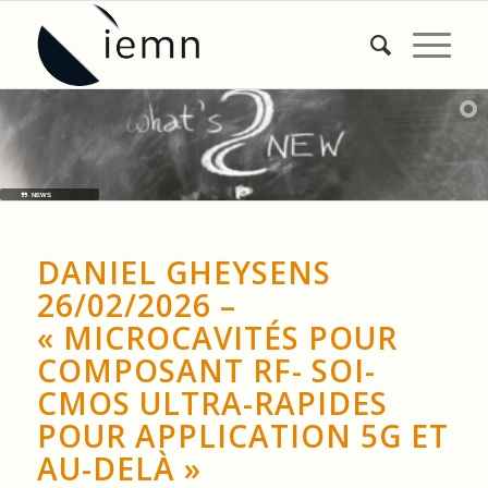
NEWS
DANIEL GHEYSENS
26/02/2026 –
« MICROCAVITÉS POUR
COMPOSANT RF- SOI-
CMOS ULTRA-RAPIDES
POUR APPLICATION 5G ET
AU-DELÀ »