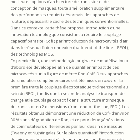
meilleures options d’architecture de transistor et de
conception de masques, toute amélioration supplémentaire
des performances requiert désormais des approches de
rupture, dépassant le cadre des techniques conventionnelles.
Dans ce contexte, cette thèse propose l’introduction d’une
innovation technologique consistant à réduire le couplage
capacitif parasite (CofF) par l’introduction de microcavités d’air
dans le réseau d’interconnexion (back-end-of-the-line – BEOL),
des technologies MOS.
En premier lieu, une méthodologie originale de modélisation a
d’abord été développée afin de quantifier l’impact de ces
microcavités sur la figure de mérite Ron-Coff. Deux approches
de simulation complémentaires ont été mises en œuvre : la
première traite le couplage électrostatique tridimensionnel au
sein du BEOL, tandis que la seconde analyse le transport de
charge et le couplage capacitif dans la structure intrinsèque
du transistor en 2 dimensions (front-end-of-the-line, FEOL). Les
résultats obtenus démontrent une réduction de CofF d’environ
30 % sans dégradation de Ron, et ce pour deux générations
de commutateurs différenciées par leur dessin de masque
(Tweeny et Nightingale). Sur le plan quantitatif, l’introduction
de microcavités permet d’atteindre une valeur théorique de