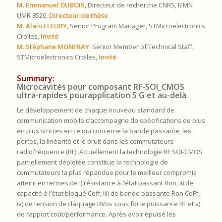
M. Emmanuel DUBOIS
, Directeur de recherche CNRS, IEMN
UMR 8520,
Directeur de thèse
M. Alain FLEURY
, Senior Program Manager, STMicroelectronics
Crolles,
Invité
M. Stéphane MONFRAY
, Senior Member of Technical Staff,
STMicroelectronics Crolles,
Invité
Summary:
Microcavités pour composant RF-SOI_CMOS
ultra-rapides pourapplication 5 G et au-delà
Le développement de chaque nouveau standard de
communication mobile s’accompagne de spécifications de plus
en plus strictes en ce qui concerne la bande passante, les
pertes, la linéarité et le bruit dans les commutateurs
radiofréquence (RF). Actuellement la technologie RF SOI-CMOS
partiellement déplétée constitue la technologie de
commutateurs la plus répandue pour le meilleur compromis
atteint en termes de i) résistance à l’état passant Ron, ii) de
capacité à l’état bloqué Coff, iii) de bande passante Ron.CoFf,
iv) de tension de claquage BVos sous forte puissance RF et v)
de rapport coût/performance. Après avoir épuisé les