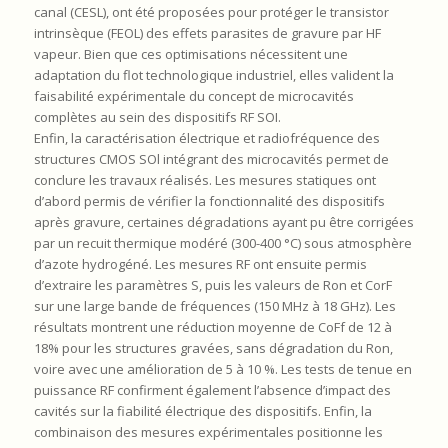
canal (CESL), ont été proposées pour protéger le transistor
intrinsèque (FEOL) des effets parasites de gravure par HF
vapeur. Bien que ces optimisations nécessitent une
adaptation du flot technologique industriel, elles valident la
faisabilité expérimentale du concept de microcavités
complètes au sein des dispositifs RF SOI.
Enfin, la caractérisation électrique et radiofréquence des
structures CMOS SOl intégrant des microcavités permet de
conclure les travaux réalisés. Les mesures statiques ont
d’abord permis de vérifier la fonctionnalité des dispositifs
après gravure, certaines dégradations ayant pu être corrigées
par un recuit thermique modéré (300-400 °C) sous atmosphère
d’azote hydrogéné. Les mesures RF ont ensuite permis
d’extraire les paramètres S, puis les valeurs de Ron et CorF
sur une large bande de fréquences (150 MHz à 18 GHz). Les
résultats montrent une réduction moyenne de CoFf de 12 à
18% pour les structures gravées, sans dégradation du Ron,
voire avec une amélioration de 5 à 10 %. Les tests de tenue en
puissance RF confirment également l’absence d’impact des
cavités sur la fiabilité électrique des dispositifs. Enfin, la
combinaison des mesures expérimentales positionne les