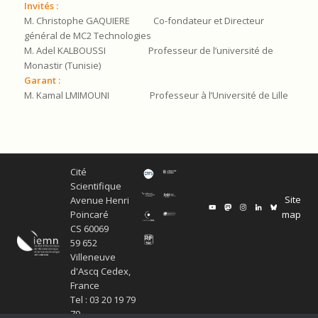
Invités :
M. Christophe GAQUIERE Co-fondateur et Directeur
général de MC2 Technologies
M. Adel KALBOUSSI Professeur de l’université de
Monastir (Tunisie)
Garant :
M. Kamal LMIMOUNI Professeur à l’Université de Lille
Cité
Scientifique
Site
Avenue Henri
map
Poincaré
CS 60069
59 652
Villeneuve
d'Ascq Cedex,
France
Tel : 03 20 19 79
79