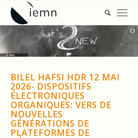
NEWS
BILEL HAFSI HDR 12 MAI
2026- DISPOSITIFS
ÉLECTRONIQUES
ORGANIQUES: VERS DE
NOUVELLES
GÉNÉRATIONS DE
PLATEFORMES DE