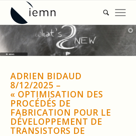
NEWS
ADRIEN BIDAUD
8/12/2025 –
« OPTIMISATION DES
PROCÉDÉS DE
FABRICATION POUR LE
DÉVELOPPEMENT DE
TRANSISTORS DE