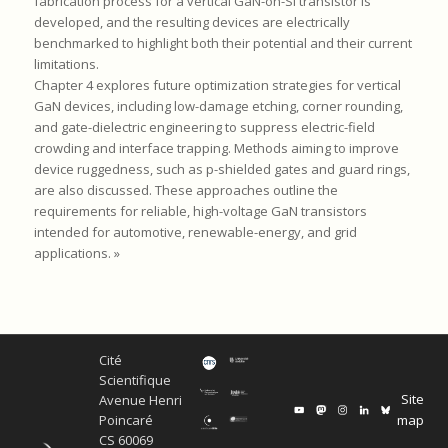
fabrication process for a vertical GaN-on-Si transistor is
developed, and the resulting devices are electrically
benchmarked to highlight both their potential and their current
limitations.
Chapter 4 explores future optimization strategies for vertical
GaN devices, including low-damage etching, corner rounding,
and gate-dielectric engineering to suppress electric-field
crowding and interface trapping. Methods aiming to improve
device ruggedness, such as p-shielded gates and guard rings,
are also discussed. These approaches outline the
requirements for reliable, high-voltage GaN transistors
intended for automotive, renewable-energy, and grid
applications. »
Cité
Scientifique
Site
Avenue Henri
map
Poincaré
CS 60069