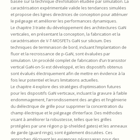
basée sur la technique d’exfoliation étudiée par simulation. La
caractérisation expérimentale valide les tendances simulées
et propose des lignes directrices de conception pour atténuer
le piégeage et améliorer les performances dynamiques.
Le chapitre 3 traite du développement des architectures GaN
verticales, en présentant la conception, la fabrication et la
caractérisation de V-T-MOSFETs GaN sur silicium. Des
techniques de terminaison de bord, incluant l’implantation de
fluor et la recroissance de p-GaN, sont évaluées par
simulation. Un procédé complet de fabrication d’un transistor
vertical GaN-on-Si est développé, et les dispositifs obtenus
sont évalués électriquement afin de mettre en évidence à la
fois leur potentiel et leurs limitations actuelles.
Le chapitre 4 explore des stratégies d’optimisation futures
pour les dispositifs GaN verticaux, incluant la gravure à faible
endommagement, l’arrondissement des angles et l’ingénierie
du diélectrique de grille pour supprimer la concentration du
champ électrique et le piégeage d’interface. Des méthodes
visant à améliorer la robustesse, telles que les grilles
protégées par une région p (p-shielded gates) et les anneaux
de garde (guard rings), sont également discutées. Ces
approches décrivent les exigences nécessaires pour des