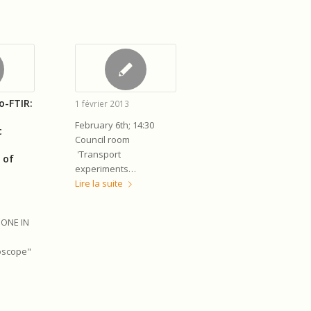
-FTIR:
1 février 2013
February 6th; 14:30
c
Council room
'Transport
 of
experiments…
Lire la suite
ONE IN
scope"