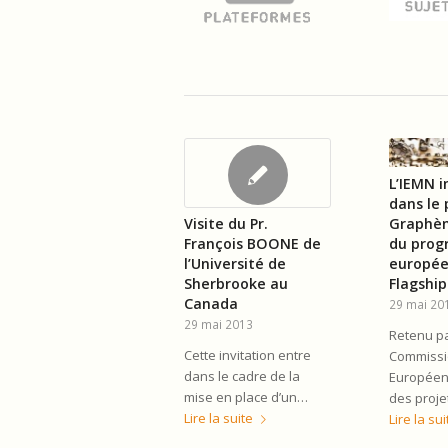
L’IEMN 
dans le 
Graphèn
Visite du Pr.
du pro
François BOONE de
europée
l’Université de
Flagship
Sherbrooke au
Canada
29 mai 20
29 mai 2013
Retenu pa
Cette invitation entre
Commiss
dans le cadre de la
Europée
mise en place d’un…
des proje
Lire la suite
Lire la sui