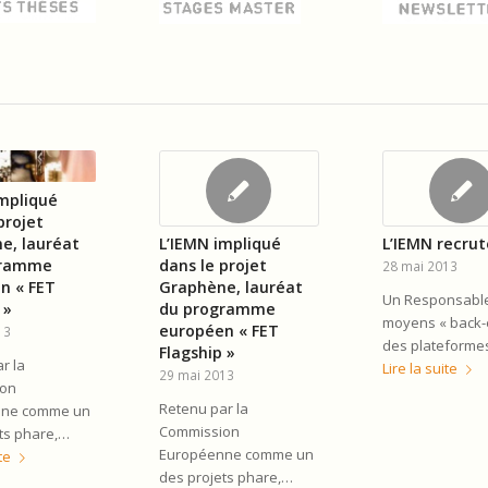
impliqué
projet
e, lauréat
L’IEMN impliqué
L’IEMN recrut
gramme
dans le projet
28 mai 2013
n « FET
Graphène, lauréat
Un Responsabl
 »
du programme
moyens « back-
européen « FET
13
des plateforme
Flagship »
r la
Lire la suite
29 mai 2013
ion
Retenu par la
nne comme un
Commission
ts phare,…
Européenne comme un
te
des projets phare,…