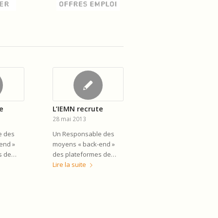
e
L’IEMN recrute
28 mai 2013
e des
Un Responsable des
end »
moyens « back-end »
s de…
des plateformes de…
Lire la suite