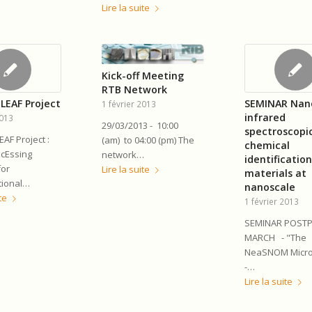
Lire la suite
Kick-off Meeting
RTB Network
LEAF Project
SEMINAR Nano
1 février 2013
infrared
2013
29/03/2013 - 10:00
spectroscopi
EAF Project :
(am) to 04:00 (pm) The
chemical
ocEssing
network…
identification
for
Lire la suite
materials at
tional…
nanoscale
te
1 février 2013
SEMINAR POSTP
MARCH - "The
NeaSNOM Micro
-…
Lire la suite