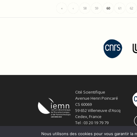
«
‹
58
59
60
61
62
Cité Scientifique
Avenue Henri Poincaré
CS 60069
59 652 Villeneuve d'Ascq
Cedex, France
Tel : 03 20 19 79 79
Nous utilisons des cookies pour vous garantir la m