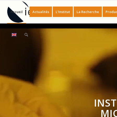
Accueil
Actualités
L’Institut
La Recherche
Produc
INST
MI