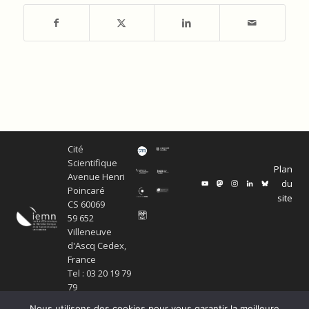
Cité
Scientifique
Plan
Avenue Henri
du
Poincaré
site
CS 60069
59 652
Villeneuve
d'Ascq Cedex,
France
Tel : 03 20 19 79
79
Nous utilisons des cookies pour vous garantir la meilleure