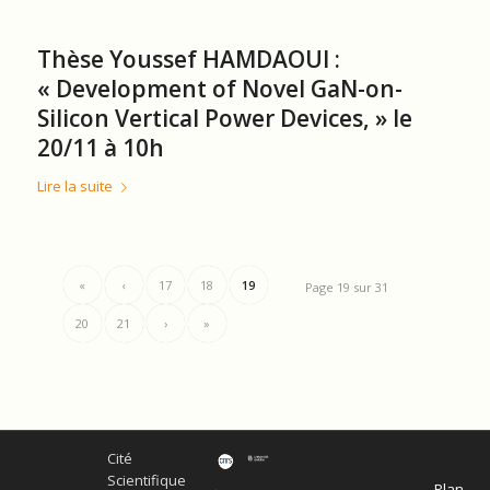
Thèse Youssef HAMDAOUI :
« Development of Novel GaN-on-
Silicon Vertical Power Devices, » le
20/11 à 10h
Lire la suite
«
‹
17
18
19
Page 19 sur 31
20
21
›
»
Cité
Scientifique
Plan