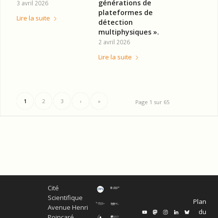
générations de
3 avril 2026
plateformes de
Lire la suite
détection
multiphysiques ».
2 avril 2026
Lire la suite
1
2
3
›
»
Page 1 sur 65
Cité
Scientifique
Plan
Avenue Henri
du
Poincaré