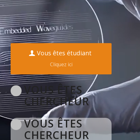
Vous êtes étudiant
Cliquez ici
VOUS ÊTES
….
CHERCHEUR
VOUS ÊTES
….
CHERCHEUR