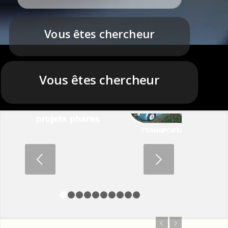
Vous êtes chercheur
Vous êtes chercheur
Suivant
1
2
3
4
5
6
7
8
9
10
Précédent
Suivant