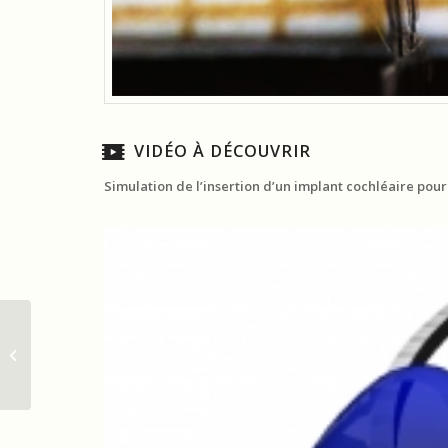
VIDÉO À DÉCOUVRIR
Simulation de l’insertion d’un implant cochléaire pour
Collectif IndustrieElles: promoting
gender diversity in the industrial
sect...