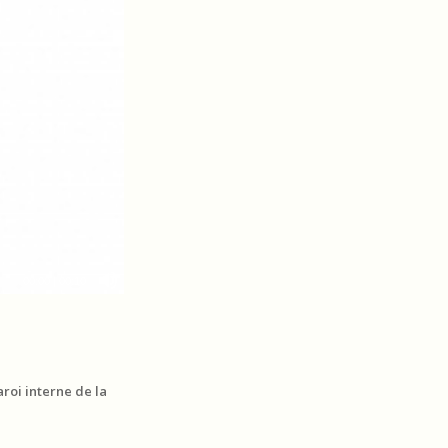
00:00
|
00:10
roi interne de la