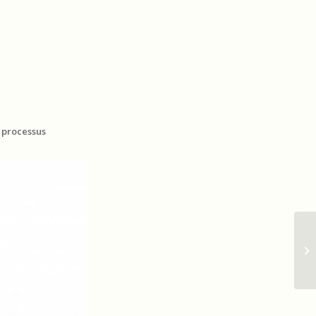
u processus
Yo