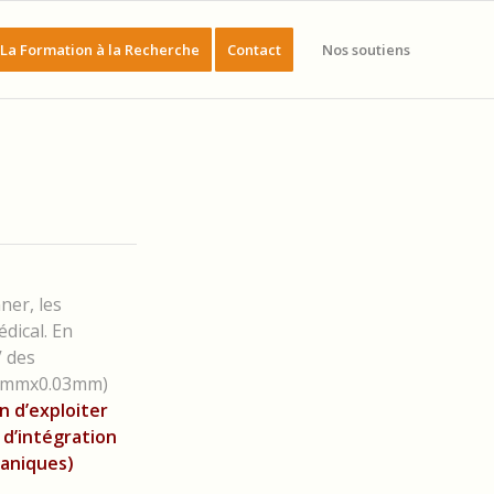
La Formation à la Recherche
Contact
Nos soutiens
ner, les
dical. En
V des
.5mmx0.03mm)
in d’exploiter
 d’intégration
caniques)