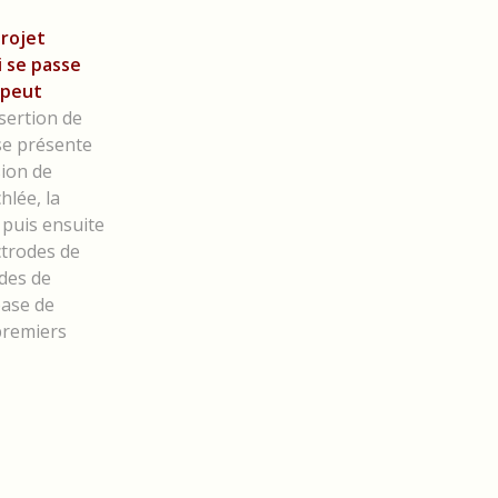
projet
i se passe
 peut
nsertion de
 se présente
sion de
hlée, la
 puis ensuite
ctrodes de
odes de
base de
premiers