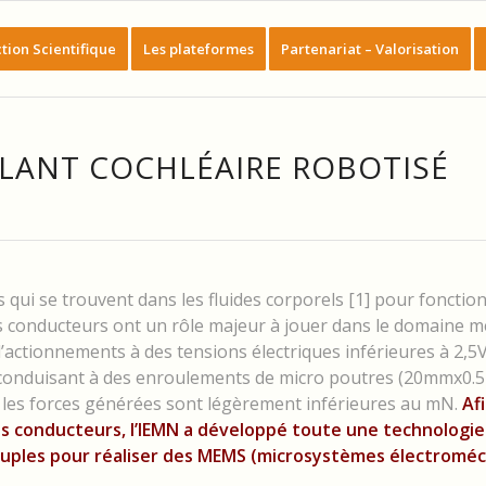
tion Scientifique
Les plateformes
Partenariat – Valorisation
PLANT COCHLÉAIRE ROBOTISÉ
ns qui se trouvent dans les fluides corporels [1] pour fonction
 conducteurs ont un rôle majeur à jouer dans le domaine mé
’actionnements à des tensions électriques inférieures à 2,5
 conduisant à des enroulements de micro poutres (20mmx0
ue les forces générées sont légèrement inférieures au mN.
Af
s conducteurs, l’IEMN a développé toute une technologie
ouples pour réaliser des MEMS (microsystèmes électromé