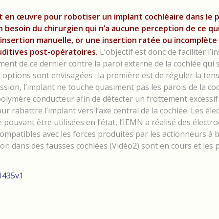
 en œuvre pour robotiser un implant cochléaire dans le 
un besoin du chirurgien qui n’a aucune perception de ce qu
l’insertion manuelle, or une insertion ratée ou incomplète
ditives post-opératoires.
L’objectif est donc de faciliter l’i
ment de ce dernier contre la paroi externe de la cochlée qui
 options sont envisagées : la première est de réguler la ten
sion, l’implant ne touche quasiment pas les parois de la coc
polymère conducteur afin de détecter un frottement excessif
 rabattre l’implant vers l’axe central de la cochlée. Les éle
e pouvant être utilisées en l’état, l’IEMN a réalisé des électr
ompatibles avec les forces produites par les actionneurs à 
ion dans des fausses cochlées (Vidéo2) sont en cours et les 
51435v1