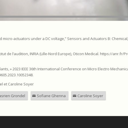
ed micro-actuators under a DC voltage,” Sensors and Actuators B: Chemical, 
itut de l’audition, INRIA (Lille-Nord Europe), Oticon Medical. https://anr.fr/
Implants, » 2023 IEEE 36th International Conference on Micro Electro Mechani
9605.2023.10052348.
el et Caroline Soyer
srien Grondel
Sofiane Ghenna
Caroline Soyer