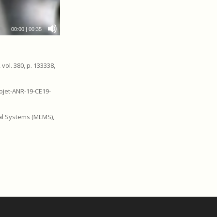
00:00
|
00:35
vol. 380, p. 133338,
Projet-ANR-19-CE19-
cal Systems (MEMS),