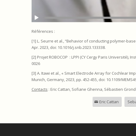
Références :
[1] L. Seurre et al., “Behavior of conducting polymer-bas
Apr. 2023, doi: 10.1016/j.snb.2023.133338.
[2] Projet ROBOCOP : LPPI (CY Cergy Paris Université), Inst
0026
[3] A. Itawi et al., « Smart Electrode Array for Cochlear 
Munich, Germany, 2023, pp. 452-455, doi: 10.1109/MEMS4
Contacts
: Eric Cattan, Sofiane Ghenna, Sébastien Grond
Eric Cattan
Seba