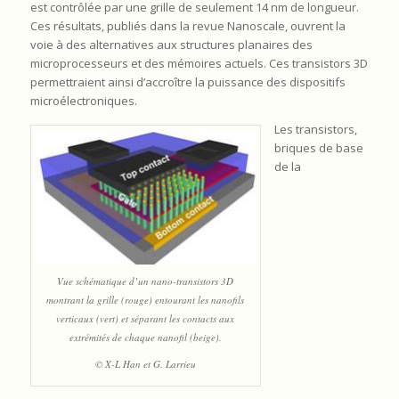
est contrôlée par une grille de seulement 14 nm de longueur.
Ces résultats, publiés dans la revue Nanoscale, ouvrent la
voie à des alternatives aux structures planaires des
microprocesseurs et des mémoires actuels. Ces transistors 3D
permettraient ainsi d’accroître la puissance des dispositifs
microélectroniques.
Les transistors,
briques de base
de la
Vue schématique d’un nano-transistors 3D
montrant la grille (rouge) entourant les nanofils
verticaux (vert) et séparant les contacts aux
extrémités de chaque nanofil (beige).
© X-L Han et G. Larrieu