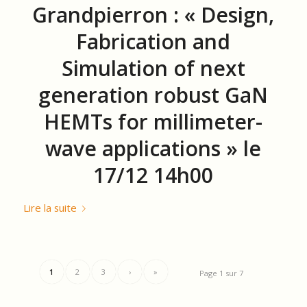
Grandpierron : « Design,
Fabrication and
Simulation of next
generation robust GaN
HEMTs for millimeter-
wave applications » le
17/12 14h00
Lire la suite
1
2
3
›
»
Page 1 sur 7