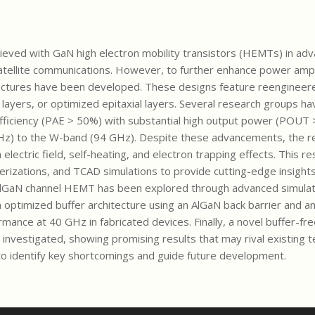
hieved with GaN high electron mobility transistors (HEMTs) in adv
tellite communications. However, to further enhance power ampli
tectures have been developed. These designs feature reengineere
r layers, or optimized epitaxial layers. Several research groups 
efficiency (PAE > 50%) with substantial high output power (POUT
) to the W-band (94 GHz). Despite these advancements, the reli
 electric field, self-heating, and electron trapping effects. This r
cterizations, and TCAD simulations to provide cutting-edge insights 
AlGaN channel HEMT has been explored through advanced simulat
optimized buffer architecture using an AlGaN back barrier and an 
ance at 40 GHz in fabricated devices. Finally, a novel buffer-fre
n investigated, showing promising results that may rival existing t
to identify key shortcomings and guide future development.