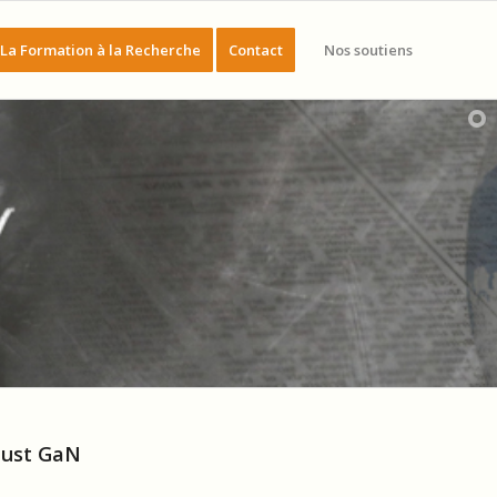
La Formation à la Recherche
Contact
Nos soutiens
obust GaN