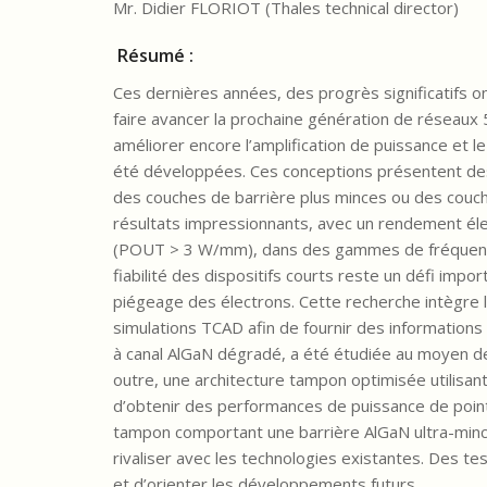
Mr. Didier FLORIOT (Thales technical director)
Résumé :
Ces dernières années, des progrès significatifs o
faire avancer la prochaine génération de réseaux 
améliorer encore l’amplification de puissance et 
été développées. Ces conceptions présentent des
des couches de barrière plus minces ou des couch
résultats impressionnants, avec un rendement él
(POUT > 3 W/mm), dans des gammes de fréquences
fiabilité des dispositifs courts reste un défi imp
piégeage des électrons. Cette recherche intègre la 
simulations TCAD afin de fournir des information
à canal AlGaN dégradé, a été étudiée au moyen d
outre, une architecture tampon optimisée utilisant
d’obtenir des performances de puissance de pointe
tampon comportant une barrière AlGaN ultra-minc
rivaliser avec les technologies existantes. Des tes
et d’orienter les développements futurs.