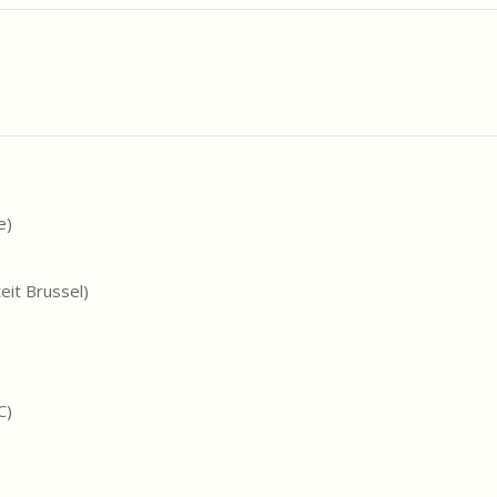
e)
eit Brussel)
C)