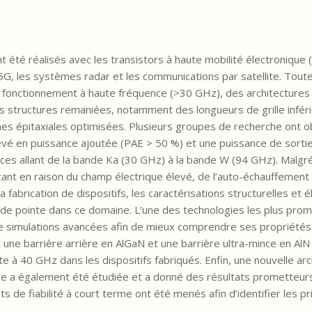
nt été réalisés avec les transistors à haute mobilité électroniq
5G, les systèmes radar et les communications par satellite. Toute
le fonctionnement à haute fréquence (>30 GHz), des architectures
 structures remaniées, notamment des longueurs de grille infér
es épitaxiales optimisées. Plusieurs groupes de recherche ont 
evé en puissance ajoutée (PAE > 50 %) et une puissance de sorti
 allant de la bande Ka (30 GHz) à la bande W (94 GHz). Malgré 
ortant en raison du champ électrique élevé, de l’auto-échauffement
fabrication de dispositifs, les caractérisations structurelles et é
s de pointe dans ce domaine. L’une des technologies les plus pr
e simulations avancées afin de mieux comprendre ses propriétés
 une barrière arrière en AlGaN et une barrière ultra-mince en AlN
 à 40 GHz dans les dispositifs fabriqués. Enfin, une nouvelle arc
e a également été étudiée et a donné des résultats prometteurs
ts de fiabilité à court terme ont été menés afin d’identifier les pr