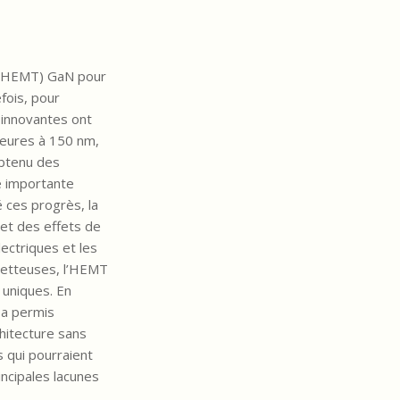
ue (HEMT) GaN pour
fois, pour
 innovantes ont
ieures à 150 nm,
obtenu des
e importante
ces progrès, la
 et des effets de
lectriques et les
ometteuses, l’HEMT
 uniques. En
 a permis
hitecture sans
 qui pourraient
incipales lacunes