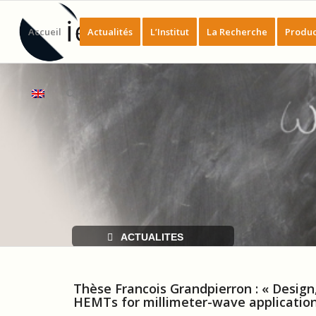
Accueil
Actualités
L’Institut
La Recherche
Produc
ACTUALITES
Thèse Francois Grandpierron : « Design
HEMTs for millimeter-wave applicatio