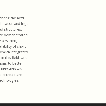
ancing the next
fication and high-
d structures,
have demonstrated
 > 3 W/mm),
ability of short
esearch integrates
in this field. One
ions to better
ultra-thin AlN
e architecture
echnologies.