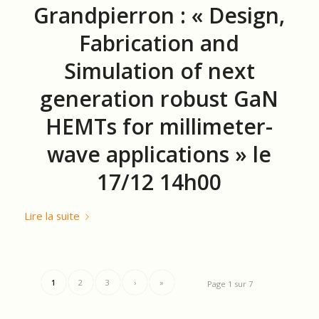
Grandpierron : « Design,
Fabrication and
Simulation of next
generation robust GaN
HEMTs for millimeter-
wave applications » le
17/12 14h00
Lire la suite
1
2
3
›
»
Page 1 sur 7