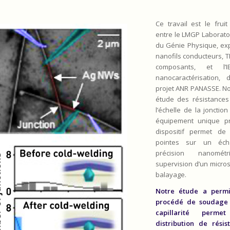
Ce travail est le fruit
entre le LMGP Laborato
du Génie Physique, ex
nanofils conducteurs, T
composants, et l’
nanocaractérisation
projet ANR PANASSE. N
étude des résistances 
l’échelle de la jonctio
équipement unique pr
dispositif permet de 
pointes sur un éch
précision nanomé
supervision d’un micro
balayage.
Notre étude a permi
procédé de soudage 
capillarité perme
distribution de résis