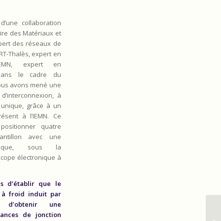
 d’une collaboration
ire des Matériaux et
pert des réseaux de
RT-Thalès, expert en
IEMN, expert en
, dans le cadre du
ous avons mené une
d’interconnexion, à
n unique, grâce à un
ésent à l’IEMN. Ce
positionner quatre
antillon avec une
trique, sous la
scope électronique à
s d’établir que le
à froid induit par
t d’obtenir une
tances de jonction