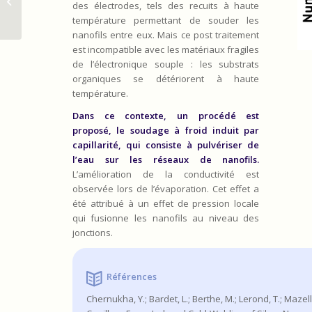
fondés sur l’intelligence artificielle
des électrodes, tels des recuits à haute
collaborative...
température permettant de souder les
nanofils entre eux. Mais ce post traitement
est incompatible avec les matériaux fragiles
de l’électronique souple : les substrats
organiques se détériorent à haute
température.
Dans ce contexte, un procédé est
proposé, le soudage à froid induit par
capillarité, qui consiste à pulvériser de
l’eau sur les réseaux de nanofils.
L’amélioration de la conductivité est
observée lors de l’évaporation. Cet effet a
été attribué à un effet de pression locale
qui fusionne les nanofils au niveau des
jonctions.
Références
Chernukha, Y.; Bardet, L.; Berthe, M.; Lerond, T.; Mazellie