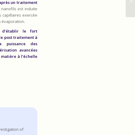
Wa
après un traitement
nanofils est induite
 capillaires exercée
n évaporation.
d’établir le fort
e post traitement à
la puissance des
érisation avancées
 matière à l’échelle
nvestigation of