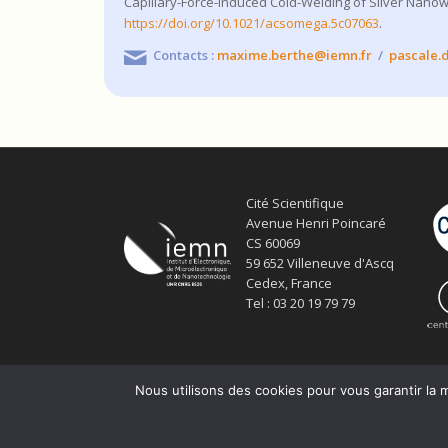
Capillary-Force-Induced Cold-Welding of Silver Nanow
https://doi.org/10.1021/acsomega.5c07063
.
Contacts :
maxime.berthe@iemn.fr
/
pascale.
Cité Scientifique
Avenue Henri Poincaré
CS 60069
59 652 Villeneuve d'Ascq
Cedex, France
Tel : 03 20 19 79 79
Nous utilisons des cookies pour vous garantir la m
© Copyright Service ECM et pôle SISR 2024