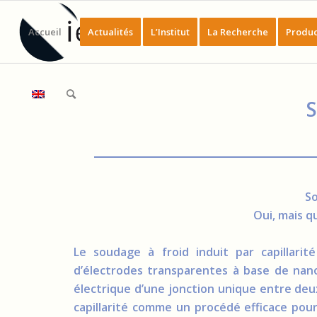
Accueil
Actualités
L’Institut
La Recherche
Produc
So
Oui, mais q
Le soudage à froid induit par capillari
d’électrodes transparentes à base de nanof
électrique d’une jonction unique entre deux
capillarité comme un procédé efficace pou