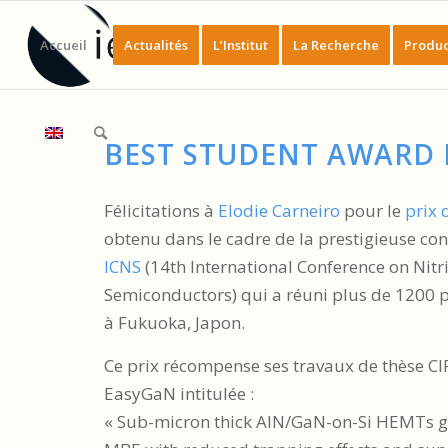
Accueil
Actualités
L’Institut
La Recherche
Produc
BEST STUDENT AWARD 
Félicitations à
Elodie Carneiro
pour le
prix 
obtenu dans le cadre de la prestigieuse co
ICNS
(14th International Conference on Nitr
Semiconductors) qui a réuni plus de 1200 
à Fukuoka, Japon.
Ce prix récompense ses travaux de thèse C
EasyGaN intitulée :
«
Sub-micron thick AlN/GaN-on-Si HEMTs 