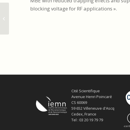
MBE with reduced trapping effects and sup
blocking voltage for RF applications
».
The CNRS Collective Crystal medal
awarded to IEMN staff for the
REPOTECH pr...
Cité Scientifique
Avenue Henri Poincaré
CS 60069
59 652 Villeneuve d'Ascq
Cedex, France
Tel : 03 20 19 79 79