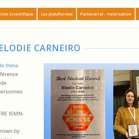
tion Scientifique
Les plateformes
Partenariat – Valorisation
ELODIE CARNEIRO
de thèse
nférence
ide
personnes
IFRE IEMN-
grown by