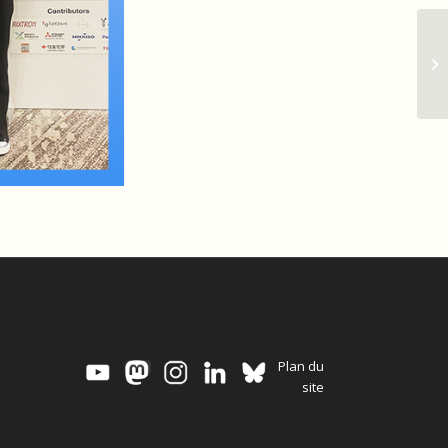
Be
to
Plan du
site