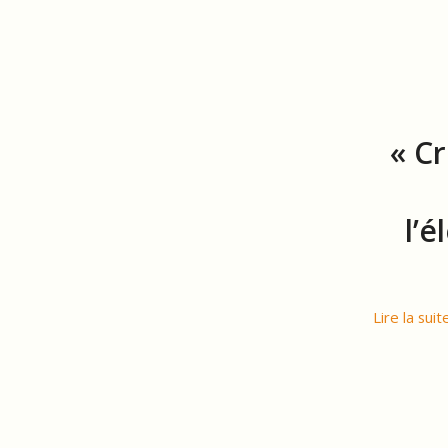
« C
l’
Lire la suit