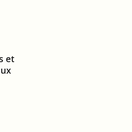
s et
aux