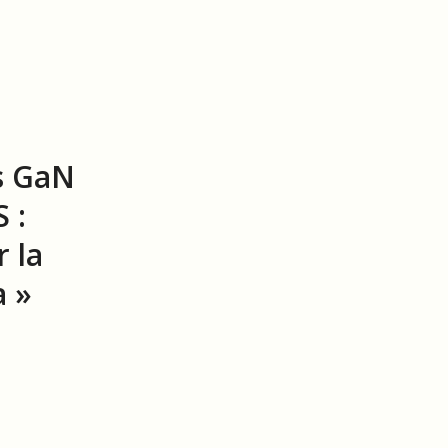
s GaN
 :
 la
 »