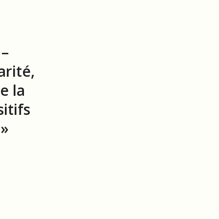
 –
arité,
e la
itifs
 »