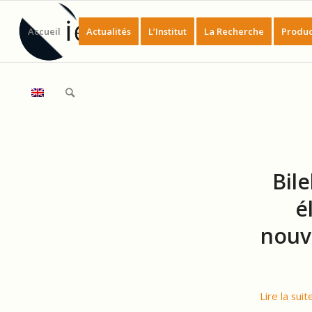
Accueil
Actualités
L’Institut
La Recherche
Produc
Bile
é
nouv
Lire la suit