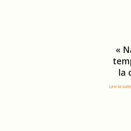
« N
temp
la 
Lire la suit