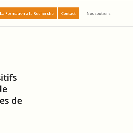
La Formation à la Recherche
Contact
Nos soutiens
itifs
de
es de