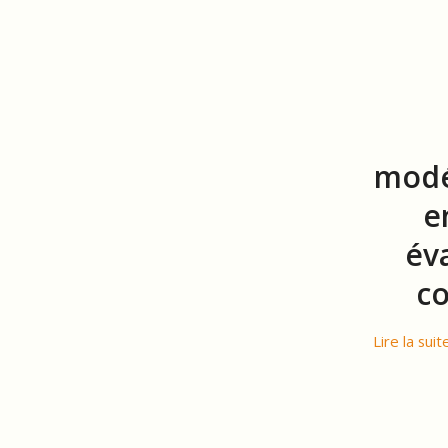
modé
e
év
co
Lire la suit