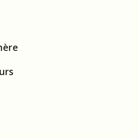
mère
urs