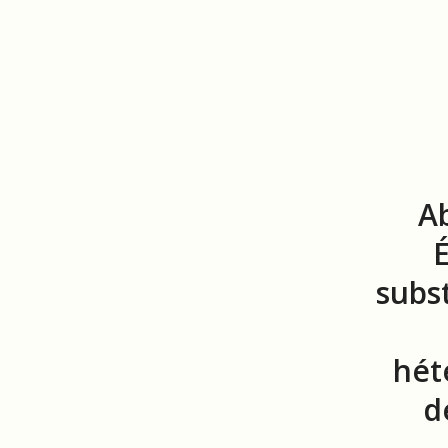
A
É
subs
hét
d