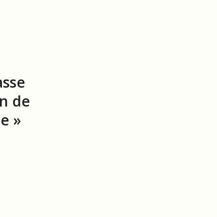
asse
on de
ue »