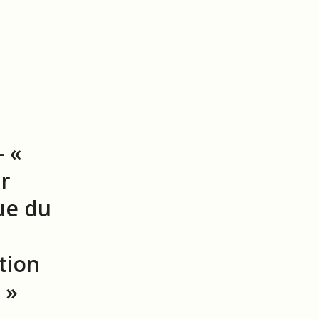
 «
ur
ue du
tion
 »