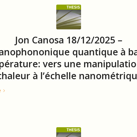
Jon Canosa 18/12/2025 –
anophononique quantique à b
érature: vers une manipulati
chaleur à l’échelle nanométriq
e