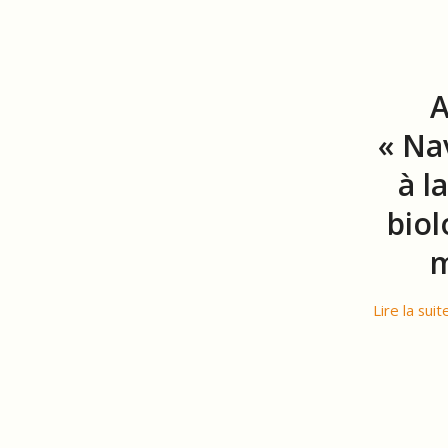
A
« Nav
à l
biol
m
Lire la suit