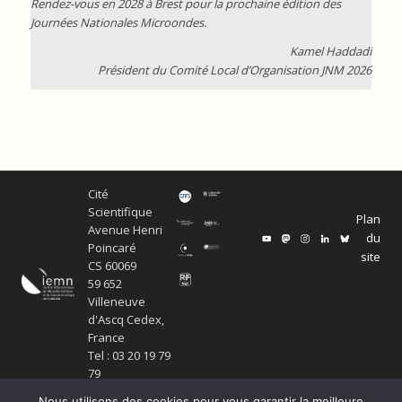
Rendez-vous en 2028 à Brest pour la prochaine édition des
Journées Nationales Microondes.
Kamel Haddadi
Président du Comité Local d’Organisation JNM 2026
Cité
Scientifique
Plan
Avenue Henri
du
Poincaré
site
CS 60069
59 652
Villeneuve
d'Ascq Cedex,
France
Tel : 03 20 19 79
79
Nous utilisons des cookies pour vous garantir la meilleure