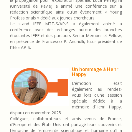
la propagation pour l’exploration spatiale. Luca Perregrini
(Université de Pavie) a animé une conférence sur la
rédaction scientifique ainsi qu’un événement « Young
Professionals » dédié aux jeunes chercheurs.
Le stand IEEE MTT-S/AP-S a également animé la
conférence avec des échanges autour des branches
étudiantes IEEE et des parcours Senior Member et Fellow,
en présence de Francesco P. Andriulli, futur président de
l’IEEE AP-S.
Un hommage à Henri
Happy
L’émotion était
également au rendez-
vous lors d’une session
spéciale dédiée à la
mémoire d’Henri Happy,
disparu en novembre 2025.
Collègues, collaborateurs et amis venus de France,
d’Europe et des États-Unis ont partagé leurs souvenirs et
témoigné de l’empreinte scientifique et humaine qu’il a