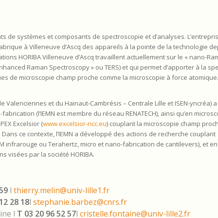
nts de systèmes et composants de spectroscopie et d’analyses. L’entrepris
abrique à Villeneuve d’Ascq des appareils à la pointe de la technologie de
ations HORIBA Villeneuve d’Ascq travaillent actuellement sur le « nano-Ra
ip Enhanced Raman Spectroscopy » ou TERS) et qui permet d’apporter à la sp
ues de microscopie champ proche comme la microscopie à force atomique
 de Valenciennes et du Hainaut-Cambrésis – Centrale Lille et ISEN-yncréa) 
-fabrication (l’IEMN est membre du réseau RENATECH), ainsi qu’en microsc
PEX Excelsior (
www.excelsior-ncc.eu
) couplant la microscopie champ proc
z. Dans ce contexte, l’IEMN a développé des actions de recherche couplant
infrarouge ou Terahertz, micro et nano-fabrication de cantilevers), et e
ns visées par la société HORIBA.
 59
l
thierry.melin@univ-lille1.fr
12 28 18
l
stephanie.barbez@cnrs.fr
aine l
T 03 20 96 52 57
l
cristelle.fontaine@univ-lille2.fr