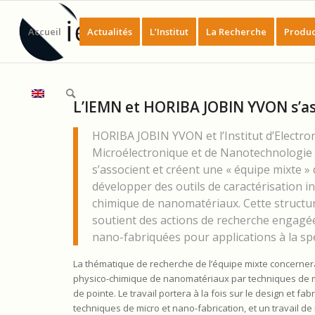
Accueil
Actualités
L’Institut
La Recherche
Produc
L’IEMN et HORIBA JOBIN YVON s’as
HORIBA JOBIN YVON et l’Institut d’Electro
Microélectronique et de Nanotechnologi
s’associent et créent une « équipe mixte »
développer des outils de caractérisation in
chimique de nanomatériaux. Cette structur
soutient des actions de recherche engagé
nano-fabriquées pour applications à la 
La thématique de recherche de l’équipe mixte concernera 
physico-chimique de nanomatériaux par techniques de mi
de pointe. Le travail portera à la fois sur le design et
techniques de micro et nano-fabrication, et un travail 