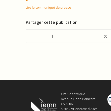
Lire le communiqué de presse
Partager cette publication
Cité Scientifique
Avenue Henri Poincaré
CS 60069
59 652 Villeneuve d'Ascq