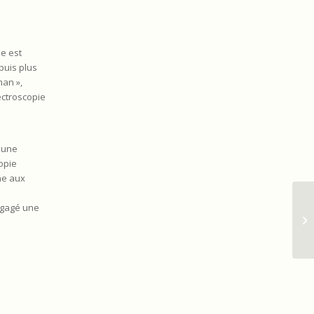
e est
puis plus
man »,
ectroscopie
.
a une
opie
he aux
ngagé une