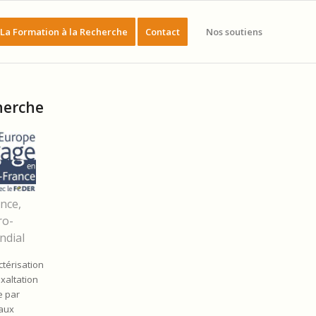
La Formation à la Recherche
Contact
Nos soutiens
herche
nce,
ro-
ndial
ctérisation
xaltation
e par
iaux