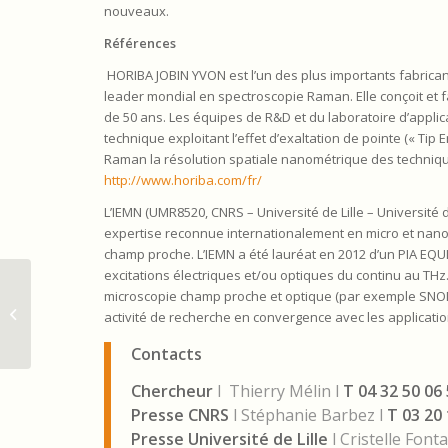
nouveaux.
Références
HORIBA JOBIN YVON est l’un des plus importants fabrica
leader mondial en spectroscopie Raman. Elle conçoit et f
de 50 ans. Les équipes de R&D et du laboratoire d’applic
technique exploitant l’effet d’exaltation de pointe (« T
Raman la résolution spatiale nanométrique des techniq
http://www.horiba.com/fr/
L’IEMN (UMR8520, CNRS – Université de Lille – Université
expertise reconnue internationalement en micro et nano
champ proche. L’IEMN a été lauréat en 2012 d’un PIA EQUI
excitations électriques et/ou optiques du continu au TH
microscopie champ proche et optique (par exemple SNOM 
L’IEMN et HORIBA JOBIN YVON
activité de recherche en convergence avec les applicatio
s’associent pour créer une équipe...
Contacts
Chercheur
l
Thierry Mélin l
T 04 32 50 06
Presse CNRS
l Stéphanie Barbez l
T 03 20 
Presse Université de Lille
l Cristelle Font