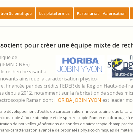
tion Scientifique
Les plateformes
Partenariat – Valorisation
socient pour créer une équipe mixte de rec
nique de
e (IEMN-CNRS)
 de recherche visant à
novants ainsi que la caractérisation physico-
e, financée par des crédits FEDER de la Région Hauts-de-Fra
es depuis 2012, notamment sur la fabrication de sondes mic
spectroscopie Raman dont
HORIBA JOBIN YVON
est leader mo
le développement d’outils de caractérisation innovants ainsi que la cara
croscopie à force atomique et de spectroscopie Raman et infrarouge à e
 fabrication de nouvelles générations de sondes de microscopie champ proch
de nano-caractérisation avancée de propriétés physico-chimiques de matér