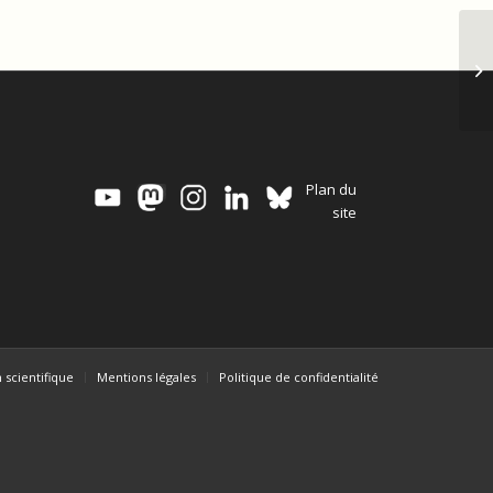
Fr
ac
Plan du
site
 scientifique
Mentions légales
Politique de confidentialité