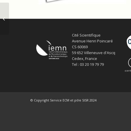
Maxime Hallot, lauréat du prix de
thèse C’Nano 2020 du CNRS
Cité Scientifique
Avenue Henri Poincaré
CS 60069
59 652 Villeneuve d'Ascq
Cedex, France
Tel : 03 20 19 79 79
© Copyright Service ECM et pôle SISR 2024